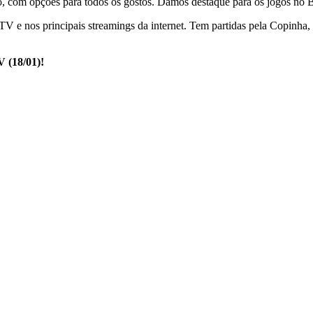
vo, com opções para todos os gostos. Damos destaque para os jogos no 
 TV e nos principais streamings da internet. Tem partidas pela Copinha
V (18/01)!