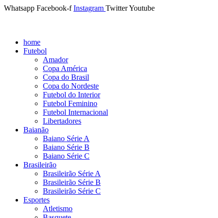
Whatsapp
Facebook-f
Instagram
Twitter
Youtube
home
Futebol
Amador
Copa América
Copa do Brasil
Copa do Nordeste
Futebol do Interior
Futebol Feminino
Futebol Internacional
Libertadores
Baianão
Baiano Série A
Baiano Série B
Baiano Série C
Brasileirão
Brasileirão Série A
Brasileirão Série B
Brasileirão Série C
Esportes
Atletismo
Basquete