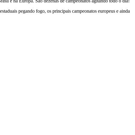
Brasil e na Europa. São dezenas de campeonatos agitando todo o dia!
, estaduais pegando fogo, os principais campeonatos europeus e ainda