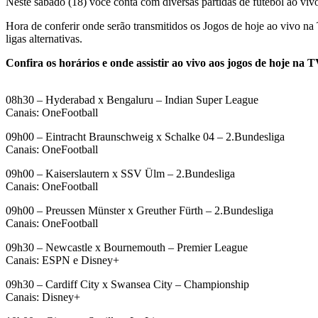
Neste sábado (18) você conta com diversas partidas de futebol ao vi
Hora de conferir onde serão transmitidos os Jogos de hoje ao vivo na
ligas alternativas.
Confira os horários e onde assistir ao vivo aos jogos de hoje na T
08h30 – Hyderabad x Bengaluru – Indian Super League
Canais: OneFootball
09h00 – Eintracht Braunschweig x Schalke 04 – 2.Bundesliga
Canais: OneFootball
09h00 – Kaiserslautern x SSV Ülm – 2.Bundesliga
Canais: OneFootball
09h00 – Preussen Münster x Greuther Fürth – 2.Bundesliga
Canais: OneFootball
09h30 – Newcastle x Bournemouth – Premier League
Canais: ESPN e Disney+
09h30 – Cardiff City x Swansea City – Championship
Canais: Disney+