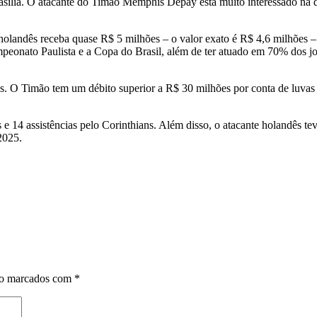
rasília. O atacante do Timão Memphis Depay está muito interessado na d
landês receba quase R$ 5 milhões – o valor exato é R$ 4,6 milhões – c
peonato Paulista e a Copa do Brasil, além de ter atuado em 70% dos jo
. O Timão tem um débito superior a R$ 30 milhões por conta de luvas 
14 assistências pelo Corinthians. Além disso, o atacante holandês tev
2025.
ão marcados com
*