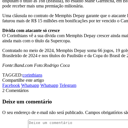
disputam o título às 16h (Brasília), no estádio Mané Garrincha, em B
pode receber mais uma premiação milionária.
Uma cláusula no contrato de Memphis Depay garante que o atacante ho
faturou mais de R$ 15 milhões em bonificações por ter vencido o Cam
Dívida com atacante só cresce
O Corinthians vê a sua dívida com Memphis Depay crescer ainda mais
ainda mais com o título da Supercopa.
Contratado no meio de 2024, Memphis Depay soma 66 jogos, 19 gols e 
Brasileirão de 2024 e nos títulos do Paulistão e da Copa do Brasil de 
Fonte:Band.com Foto:Rodrigo Coca
TAGGED:
corinthians
Compartilhe este artigo
Facebook
Whatsapp
Whatsapp
Telegram
2 Comentários
Deixe um comentário
O seu endereço de e-mail não será publicado.
Campos obrigatórios s