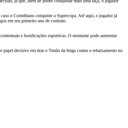
ecisão, já que, além de poder conquistar mais uma taça, o jogador
aso o Corinthians conquiste a Supercopa. Até aqui, o jogador já
gos em seu primeiro ano de contrato.
contratuais e bonificações esportivas. O montante pode aumentar
e papel decisivo em tirar o Timão da briga contra o rebaixamento no