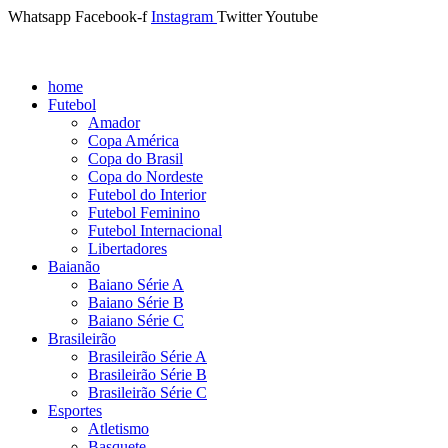
Whatsapp
Facebook-f
Instagram
Twitter
Youtube
home
Futebol
Amador
Copa América
Copa do Brasil
Copa do Nordeste
Futebol do Interior
Futebol Feminino
Futebol Internacional
Libertadores
Baianão
Baiano Série A
Baiano Série B
Baiano Série C
Brasileirão
Brasileirão Série A
Brasileirão Série B
Brasileirão Série C
Esportes
Atletismo
Basquete