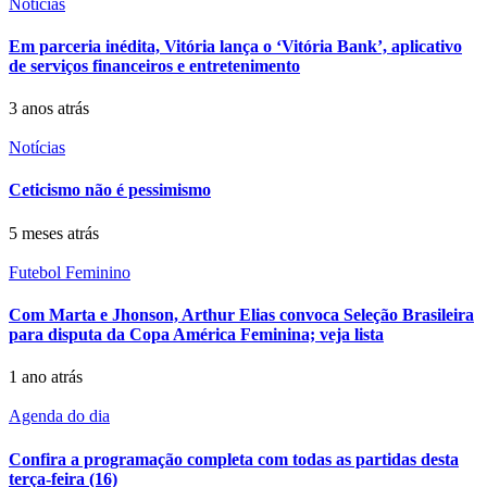
Notícias
Em parceria inédita, Vitória lança o ‘Vitória Bank’, aplicativo
de serviços financeiros e entretenimento
3 anos atrás
Notícias
Ceticismo não é pessimismo
5 meses atrás
Futebol Feminino
Com Marta e Jhonson, Arthur Elias convoca Seleção Brasileira
para disputa da Copa América Feminina; veja lista
1 ano atrás
Agenda do dia
Confira a programação completa com todas as partidas desta
terça-feira (16)