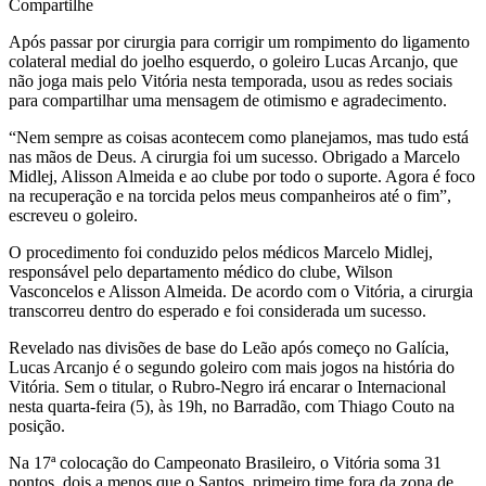
Compartilhe
Após passar por cirurgia para corrigir um rompimento do ligamento
colateral medial do joelho esquerdo, o goleiro Lucas Arcanjo, que
não joga mais pelo Vitória nesta temporada, usou as redes sociais
para compartilhar uma mensagem de otimismo e agradecimento.
“Nem sempre as coisas acontecem como planejamos, mas tudo está
nas mãos de Deus. A cirurgia foi um sucesso. Obrigado a Marcelo
Midlej, Alisson Almeida e ao clube por todo o suporte. Agora é foco
na recuperação e na torcida pelos meus companheiros até o fim”,
escreveu o goleiro.
O procedimento foi conduzido pelos médicos Marcelo Midlej,
responsável pelo departamento médico do clube, Wilson
Vasconcelos e Alisson Almeida. De acordo com o Vitória, a cirurgia
transcorreu dentro do esperado e foi considerada um sucesso.
Revelado nas divisões de base do Leão após começo no Galícia,
Lucas Arcanjo é o segundo goleiro com mais jogos na história do
Vitória. Sem o titular, o Rubro-Negro irá encarar o Internacional
nesta quarta-feira (5), às 19h, no Barradão, com Thiago Couto na
posição.
Na 17ª colocação do Campeonato Brasileiro, o Vitória soma 31
pontos, dois a menos que o Santos, primeiro time fora da zona de