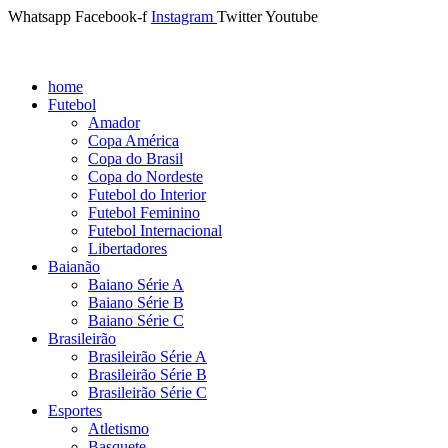
Whatsapp
Facebook-f
Instagram
Twitter
Youtube
home
Futebol
Amador
Copa América
Copa do Brasil
Copa do Nordeste
Futebol do Interior
Futebol Feminino
Futebol Internacional
Libertadores
Baianão
Baiano Série A
Baiano Série B
Baiano Série C
Brasileirão
Brasileirão Série A
Brasileirão Série B
Brasileirão Série C
Esportes
Atletismo
Basquete