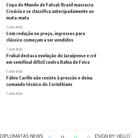
Copa do Mundo de Futsal: Brasil massacra
Croácia e se classifica antecipadamente ao
mata-mata
2 anos atrás
Com redução no preço, ingressos para
clássico começam a ser vendidos
7 anos atrás
Frubal destaca evolução do Jacuipense e crê
em semifinal difícil contra Bahia de Feira
7 anos atrás
Fábio Carille não resiste à pressão e deixa
comando técnico do Corinthians
7 anos atrás
DIPLOMATAS NEWS © COPYRIGHT 2019 – DESIGN BY: HELLO