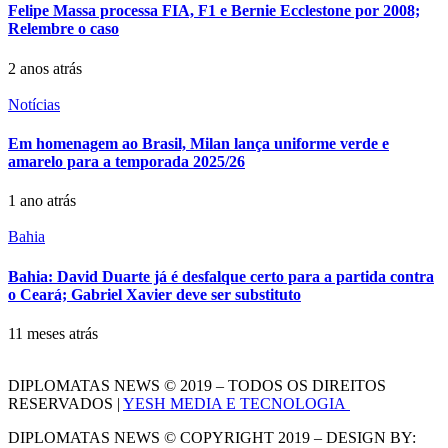
Felipe Massa processa FIA, F1 e Bernie Ecclestone por 2008;
Relembre o caso
2 anos atrás
Notícias
Em homenagem ao Brasil, Milan lança uniforme verde e
amarelo para a temporada 2025/26
1 ano atrás
Bahia
Bahia: David Duarte já é desfalque certo para a partida contra
o Ceará; Gabriel Xavier deve ser substituto
11 meses atrás
DIPLOMATAS NEWS © 2019 – TODOS OS DIREITOS
RESERVADOS |
YESH MEDIA E TECNOLOGIA
DIPLOMATAS NEWS © COPYRIGHT 2019 – DESIGN BY: