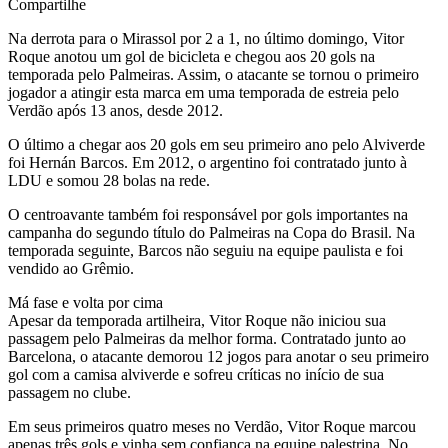
Compartilhe
Na derrota para o Mirassol por 2 a 1, no último domingo, Vitor
Roque anotou um gol de bicicleta e chegou aos 20 gols na
temporada pelo Palmeiras. Assim, o atacante se tornou o primeiro
jogador a atingir esta marca em uma temporada de estreia pelo
Verdão após 13 anos, desde 2012.
O último a chegar aos 20 gols em seu primeiro ano pelo Alviverde
foi Hernán Barcos. Em 2012, o argentino foi contratado junto à
LDU e somou 28 bolas na rede.
O centroavante também foi responsável por gols importantes na
campanha do segundo título do Palmeiras na Copa do Brasil. Na
temporada seguinte, Barcos não seguiu na equipe paulista e foi
vendido ao Grêmio.
Má fase e volta por cima
Apesar da temporada artilheira, Vitor Roque não iniciou sua
passagem pelo Palmeiras da melhor forma. Contratado junto ao
Barcelona, o atacante demorou 12 jogos para anotar o seu primeiro
gol com a camisa alviverde e sofreu críticas no início de sua
passagem no clube.
Em seus primeiros quatro meses no Verdão, Vitor Roque marcou
apenas três gols e vinha sem confiança na equipe palestrina. No