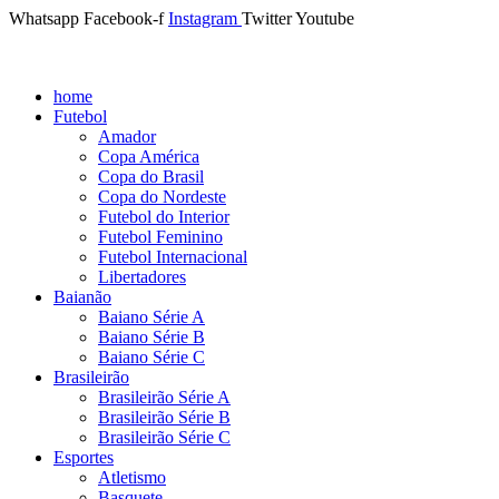
Whatsapp
Facebook-f
Instagram
Twitter
Youtube
home
Futebol
Amador
Copa América
Copa do Brasil
Copa do Nordeste
Futebol do Interior
Futebol Feminino
Futebol Internacional
Libertadores
Baianão
Baiano Série A
Baiano Série B
Baiano Série C
Brasileirão
Brasileirão Série A
Brasileirão Série B
Brasileirão Série C
Esportes
Atletismo
Basquete