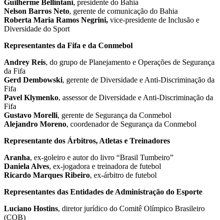
Guilherme Bellintani
, presidente do Bahia
Nelson Barros Neto
, gerente de comunicação do Bahia
Roberta Maria Ramos Negrini,
vice-presidente de Inclusão e
Diversidade do Sport
Representantes da Fifa e da Conmebol
Andrey Reis
, do grupo de Planejamento e Operações de Segurança
da Fifa
Gerd Dembowski
, gerente de Diversidade e Anti-Discriminação da
Fifa
Pavel Klymenko
, assessor de Diversidade e Anti-Discriminação da
Fifa
Gustavo Morelli
, gerente de Segurança da Conmebol
Alejandro Moreno
, coordenador de Segurança da Conmebol
Representante dos Árbitros, Atletas e Treinadores
Aranha
, ex-goleiro e autor do livro “Brasil Tumbeiro”
Daniela Alves
, ex-jogadora e treinadora de futebol
Ricardo Marques Ribeiro
, ex-árbitro de futebol
Representantes das Entidades de Administração do Esporte
Luciano Hostins
, diretor jurídico do Comitê Olímpico Brasileiro
(COB)