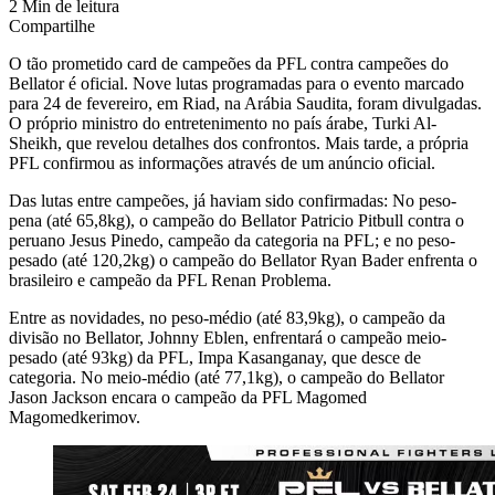
2 Min de leitura
Compartilhe
O tão prometido card de campeões da PFL contra campeões do
Bellator é oficial. Nove lutas programadas para o evento marcado
para 24 de fevereiro, em Riad, na Arábia Saudita, foram divulgadas.
O próprio ministro do entretenimento no país árabe, Turki Al-
Sheikh, que revelou detalhes dos confrontos. Mais tarde, a própria
PFL confirmou as informações através de um anúncio oficial.
Das lutas entre campeões, já haviam sido confirmadas: No peso-
pena (até 65,8kg), o campeão do Bellator Patricio Pitbull contra o
peruano Jesus Pinedo, campeão da categoria na PFL; e no peso-
pesado (até 120,2kg) o campeão do Bellator Ryan Bader enfrenta o
brasileiro e campeão da PFL Renan Problema.
Entre as novidades, no peso-médio (até 83,9kg), o campeão da
divisão no Bellator, Johnny Eblen, enfrentará o campeão meio-
pesado (até 93kg) da PFL, Impa Kasanganay, que desce de
categoria. No meio-médio (até 77,1kg), o campeão do Bellator
Jason Jackson encara o campeão da PFL Magomed
Magomedkerimov.