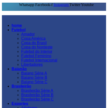
Whatsapp
Facebook-f
Instagram
Twitter
Youtube
home
Futebol
Amador
Copa América
Copa do Brasil
Copa do Nordeste
Futebol do Interior
Futebol Feminino
Futebol Internacional
Libertadores
Baianão
Baiano Série A
Baiano Série B
Baiano Série C
Brasileirão
Brasileirão Série A
Brasileirão Série B
Brasileirão Série C
Esportes
Atletismo