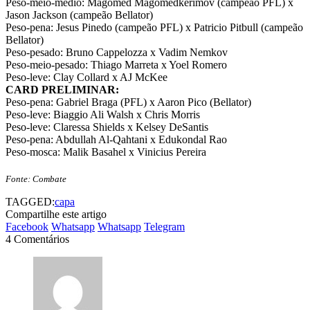
Peso-meio-médio: Magomed Magomedkerimov (campeão PFL) x
Jason Jackson (campeão Bellator)
Peso-pena: Jesus Pinedo (campeão PFL) x Patricio Pitbull (campeão
Bellator)
Peso-pesado: Bruno Cappelozza x Vadim Nemkov
Peso-meio-pesado: Thiago Marreta x Yoel Romero
Peso-leve: Clay Collard x AJ McKee
CARD PRELIMINAR:
Peso-pena: Gabriel Braga (PFL) x Aaron Pico (Bellator)
Peso-leve: Biaggio Ali Walsh x Chris Morris
Peso-leve: Claressa Shields x Kelsey DeSantis
Peso-pena: Abdullah Al-Qahtani x Edukondal Rao
Peso-mosca: Malik Basahel x Vinicius Pereira
Fonte: Combate
TAGGED:
capa
Compartilhe este artigo
Facebook
Whatsapp
Whatsapp
Telegram
4 Comentários