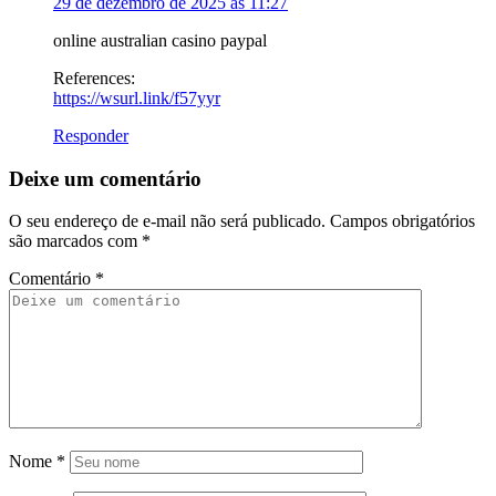
29 de dezembro de 2025 às 11:27
online australian casino paypal
References:
https://wsurl.link/f57yyr
Responder
Deixe um comentário
O seu endereço de e-mail não será publicado.
Campos obrigatórios
são marcados com
*
Comentário
*
Nome
*