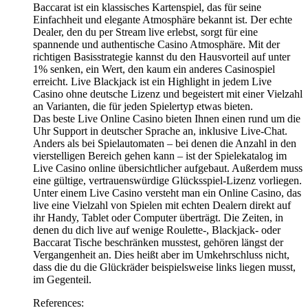
Baccarat ist ein klassisches Kartenspiel, das für seine
Einfachheit und elegante Atmosphäre bekannt ist. Der echte
Dealer, den du per Stream live erlebst, sorgt für eine
spannende und authentische Casino Atmosphäre. Mit der
richtigen Basisstrategie kannst du den Hausvorteil auf unter
1% senken, ein Wert, den kaum ein anderes Casinospiel
erreicht. Live Blackjack ist ein Highlight in jedem Live
Casino ohne deutsche Lizenz und begeistert mit einer Vielzahl
an Varianten, die für jeden Spielertyp etwas bieten.
Das beste Live Online Casino bieten Ihnen einen rund um die
Uhr Support in deutscher Sprache an, inklusive Live-Chat.
Anders als bei Spielautomaten – bei denen die Anzahl in den
vierstelligen Bereich gehen kann – ist der Spielekatalog im
Live Casino online übersichtlicher aufgebaut. Außerdem muss
eine gültige, vertrauenswürdige Glücksspiel-Lizenz vorliegen.
Unter einem Live Casino versteht man ein Online Casino, das
live eine Vielzahl von Spielen mit echten Dealern direkt auf
ihr Handy, Tablet oder Computer überträgt. Die Zeiten, in
denen du dich live auf wenige Roulette-, Blackjack- oder
Baccarat Tische beschränken musstest, gehören längst der
Vergangenheit an. Dies heißt aber im Umkehrschluss nicht,
dass die du die Glückräder beispielsweise links liegen musst,
im Gegenteil.
References: