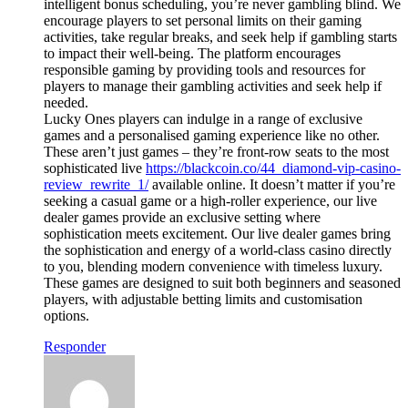
intelligent bonus scheduling, you’re never gambling blind. We
encourage players to set personal limits on their gaming
activities, take regular breaks, and seek help if gambling starts
to impact their well-being. The platform encourages
responsible gaming by providing tools and resources for
players to manage their gambling activities and seek help if
needed.
Lucky Ones players can indulge in a range of exclusive
games and a personalised gaming experience like no other.
These aren’t just games – they’re front-row seats to the most
sophisticated live
https://blackcoin.co/44_diamond-vip-casino-
review_rewrite_1/
available online. It doesn’t matter if you’re
seeking a casual game or a high-roller experience, our live
dealer games provide an exclusive setting where
sophistication meets excitement. Our live dealer games bring
the sophistication and energy of a world-class casino directly
to you, blending modern convenience with timeless luxury.
These games are designed to suit both beginners and seasoned
players, with adjustable betting limits and customisation
options.
Responder