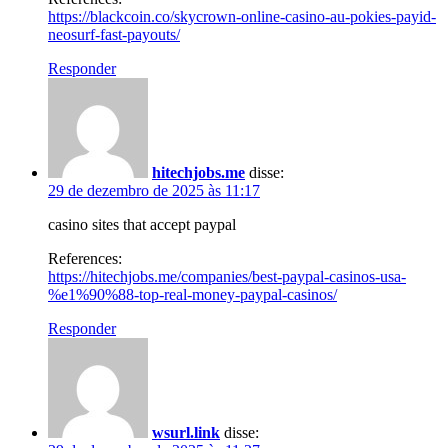
https://blackcoin.co/skycrown-online-casino-au-pokies-payid-
neosurf-fast-payouts/
Responder
hitechjobs.me
disse:
29 de dezembro de 2025 às 11:17
casino sites that accept paypal
References:
https://hitechjobs.me/companies/best-paypal-casinos-usa-
%e1%90%88-top-real-money-paypal-casinos/
Responder
wsurl.link
disse: