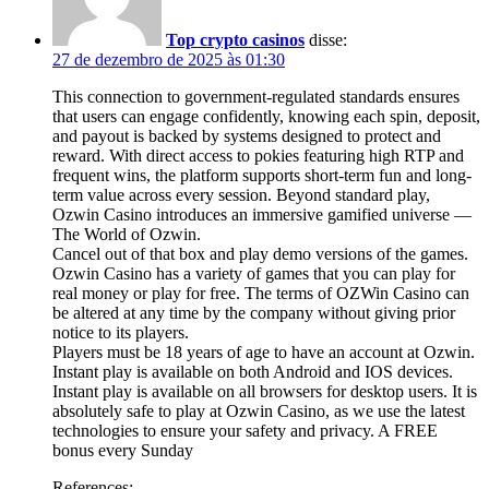
Top crypto casinos
disse:
27 de dezembro de 2025 às 01:30
This connection to government-regulated standards ensures
that users can engage confidently, knowing each spin, deposit,
and payout is backed by systems designed to protect and
reward. With direct access to pokies featuring high RTP and
frequent wins, the platform supports short-term fun and long-
term value across every session. Beyond standard play,
Ozwin Casino introduces an immersive gamified universe —
The World of Ozwin.
Cancel out of that box and play demo versions of the games.
Ozwin Casino has a variety of games that you can play for
real money or play for free. The terms of OZWin Casino can
be altered at any time by the company without giving prior
notice to its players.
Players must be 18 years of age to have an account at Ozwin.
Instant play is available on both Android and IOS devices.
Instant play is available on all browsers for desktop users. It is
absolutely safe to play at Ozwin Casino, as we use the latest
technologies to ensure your safety and privacy. A FREE
bonus every Sunday
References: