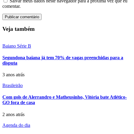
Salvar meus dados neste navegador para a próxima vez que eu
comentar.
Veja também
Baiano Série B
Segundona baiana já tem 70% de vagas preenchidas para a
disputa
3 anos atrás
Brasileirão
Com gols de Alerrandro e Matheusinho, Vitória bate Atlético-
GO fora de casa
2 anos atrás
Agenda do dia