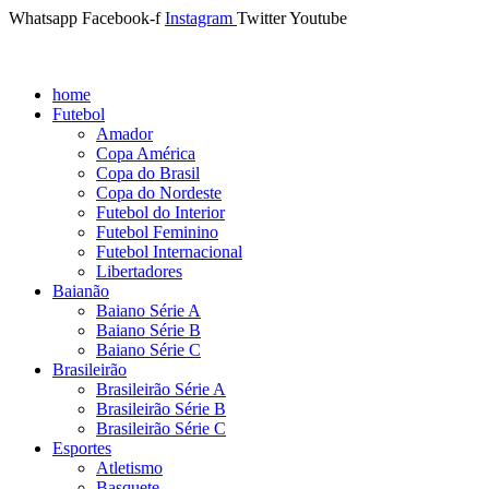
Whatsapp
Facebook-f
Instagram
Twitter
Youtube
home
Futebol
Amador
Copa América
Copa do Brasil
Copa do Nordeste
Futebol do Interior
Futebol Feminino
Futebol Internacional
Libertadores
Baianão
Baiano Série A
Baiano Série B
Baiano Série C
Brasileirão
Brasileirão Série A
Brasileirão Série B
Brasileirão Série C
Esportes
Atletismo
Basquete