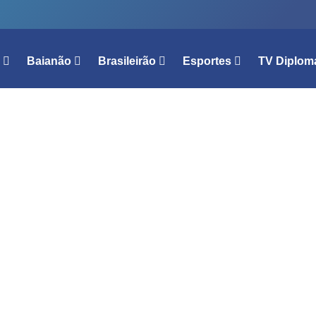
l
Baianão
Brasileirão
Esportes
TV Diplom