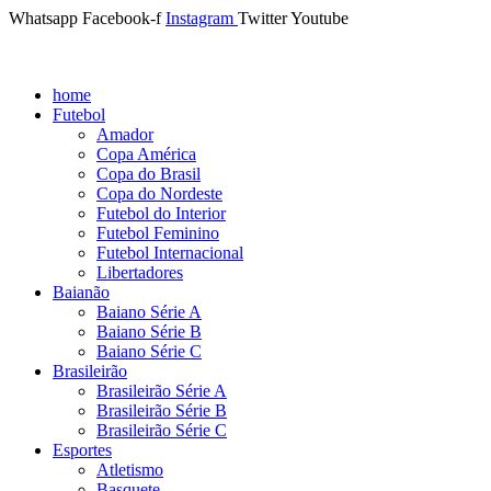
Whatsapp
Facebook-f
Instagram
Twitter
Youtube
home
Futebol
Amador
Copa América
Copa do Brasil
Copa do Nordeste
Futebol do Interior
Futebol Feminino
Futebol Internacional
Libertadores
Baianão
Baiano Série A
Baiano Série B
Baiano Série C
Brasileirão
Brasileirão Série A
Brasileirão Série B
Brasileirão Série C
Esportes
Atletismo
Basquete