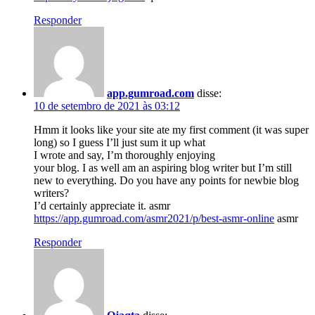
Responder
app.gumroad.com
disse:
10 de setembro de 2021 às 03:12
Hmm it looks like your site ate my first comment (it was super
long) so I guess I’ll just sum it up what
I wrote and say, I’m thoroughly enjoying
your blog. I as well am an aspiring blog writer but I’m still
new to everything. Do you have any points for newbie blog
writers?
I’d certainly appreciate it. asmr
https://app.gumroad.com/asmr2021/p/best-asmr-online
asmr
Responder