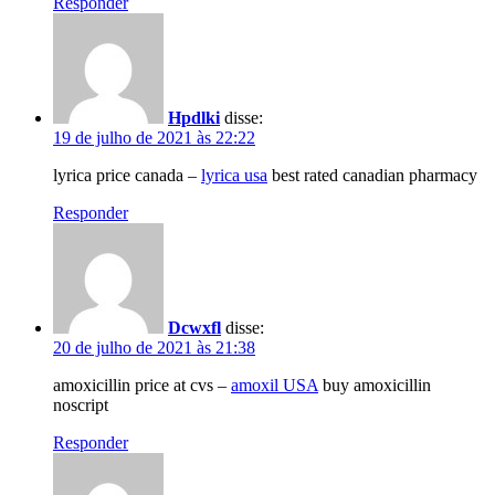
Responder
Hpdlki
disse:
19 de julho de 2021 às 22:22
lyrica price canada –
lyrica usa
best rated canadian pharmacy
Responder
Dcwxfl
disse:
20 de julho de 2021 às 21:38
amoxicillin price at cvs –
amoxil USA
buy amoxicillin
noscript
Responder