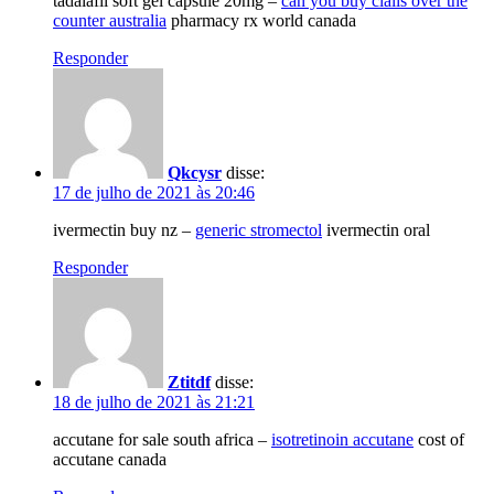
tadalafil soft gel capsule 20mg –
can you buy cialis over the
counter australia
pharmacy rx world canada
Responder
Qkcysr
disse:
17 de julho de 2021 às 20:46
ivermectin buy nz –
generic stromectol
ivermectin oral
Responder
Ztitdf
disse:
18 de julho de 2021 às 21:21
accutane for sale south africa –
isotretinoin accutane
cost of
accutane canada