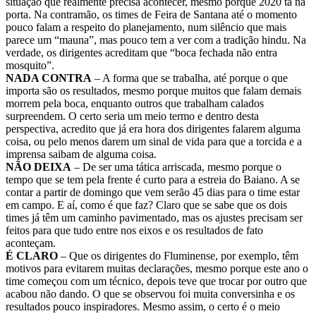
situação que realmente precisa acontecer, mesmo porque 2020 tá na
porta. Na contramão, os times de Feira de Santana até o momento
pouco falam a respeito do planejamento, num silêncio que mais
parece um “mauna”, mas pouco tem a ver com a tradição hindu. Na
verdade, os dirigentes acreditam que “boca fechada não entra
mosquito”.
NADA CONTRA
– A forma que se trabalha, até porque o que
importa são os resultados, mesmo porque muitos que falam demais
morrem pela boca, enquanto outros que trabalham calados
surpreendem. O certo seria um meio termo e dentro desta
perspectiva, acredito que já era hora dos dirigentes falarem alguma
coisa, ou pelo menos darem um sinal de vida para que a torcida e a
imprensa saibam de alguma coisa.
NÃO DEIXA
– De ser uma tática arriscada, mesmo porque o
tempo que se tem pela frente é curto para a estreia do Baiano. A se
contar a partir de domingo que vem serão 45 dias para o time estar
em campo. E aí, como é que faz? Claro que se sabe que os dois
times já têm um caminho pavimentado, mas os ajustes precisam ser
feitos para que tudo entre nos eixos e os resultados de fato
aconteçam.
É CLARO
– Que os dirigentes do Fluminense, por exemplo, têm
motivos para evitarem muitas declarações, mesmo porque este ano o
time começou com um técnico, depois teve que trocar por outro que
acabou não dando. O que se observou foi muita conversinha e os
resultados pouco inspiradores. Mesmo assim, o certo é o meio