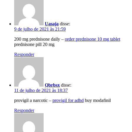
Uasaja
disse:
9 de julho de 2021 às 21:59
200 mg prednisone daily –
order prednisone 10 mg tablet
prednisone pill 20 mg
Responder
Qbrbsx
disse:
11 de julho de 2021 às 18:37
provigil a narcotic –
provigil for adhd
buy modafinil
Responder