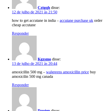
Cztgqh
disse:
12 de julho de 2021 às 21:50
how to get accutane in india –
accutane purchase uk
order
cheap accutane
Responder
Kgzsmo
disse:
13 de julho de 2021 às 20:44
amoxicillin 500 mg –
walgreens amoxicillin price
buy
amoxicilin 500 mg canada
Responder
Dqotep
disse: