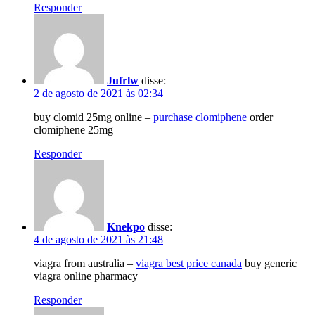
Responder
Jufrlw
disse:
2 de agosto de 2021 às 02:34
buy clomid 25mg online –
purchase clomiphene
order
clomiphene 25mg
Responder
Knekpo
disse:
4 de agosto de 2021 às 21:48
viagra from australia –
viagra best price canada
buy generic
viagra online pharmacy
Responder