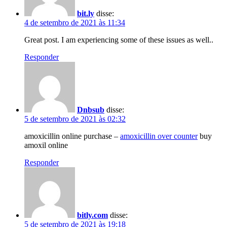
bit.ly
disse:
4 de setembro de 2021 às 11:34
Great post. I am experiencing some of these issues as well..
Responder
Dnbsub
disse:
5 de setembro de 2021 às 02:32
amoxicillin online purchase –
amoxicillin over counter
buy
amoxil online
Responder
bitly.com
disse:
5 de setembro de 2021 às 19:18