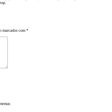
тор.
ão marcados com
*
mentar.