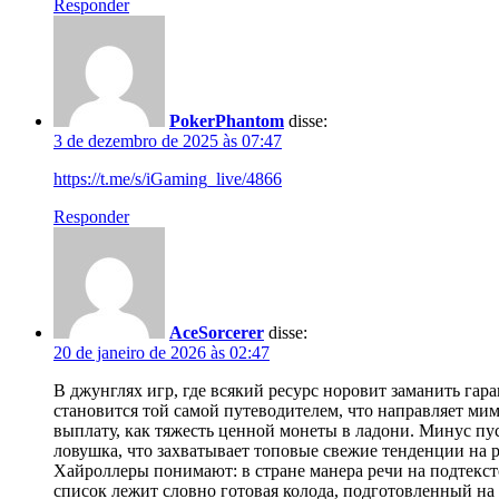
Responder
PokerPhantom
disse:
3 de dezembro de 2025 às 07:47
https://t.me/s/iGaming_live/4866
Responder
AceSorcerer
disse:
20 de janeiro de 2026 às 02:47
В джунглях игр, где всякий ресурс норовит заманить га
становится той самой путеводителем, что направляет ми
выплату, как тяжесть ценной монеты в ладони. Минус пу
ловушка, что захватывает топовые свежие тенденции на р
Хайроллеры понимают: в стране манера речи на подтекст
список лежит словно готовая колода, подготовленный на 