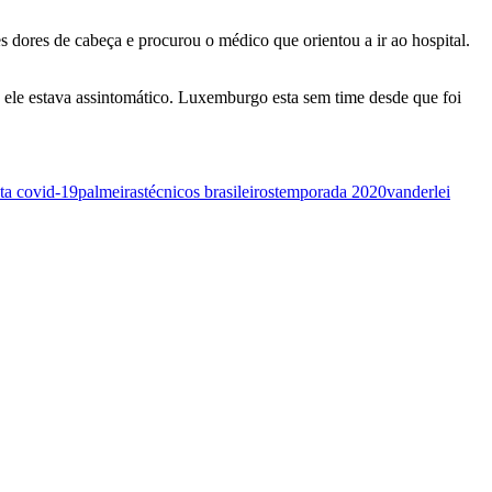
 dores de cabeça e procurou o médico que orientou a ir ao hospital.
o ele estava assintomático. Luxemburgo esta sem time desde que foi
ta covid-19
palmeiras
técnicos brasileiros
temporada 2020
vanderlei