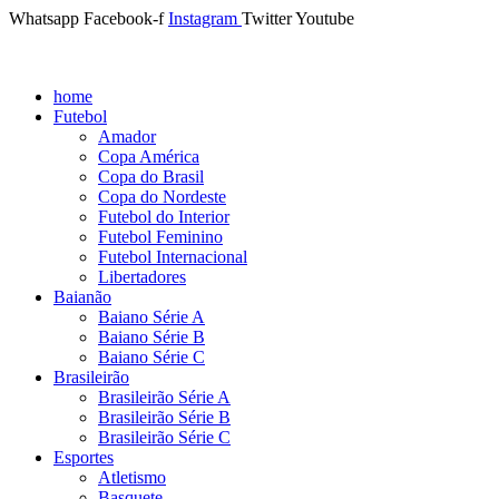
Whatsapp
Facebook-f
Instagram
Twitter
Youtube
home
Futebol
Amador
Copa América
Copa do Brasil
Copa do Nordeste
Futebol do Interior
Futebol Feminino
Futebol Internacional
Libertadores
Baianão
Baiano Série A
Baiano Série B
Baiano Série C
Brasileirão
Brasileirão Série A
Brasileirão Série B
Brasileirão Série C
Esportes
Atletismo
Basquete