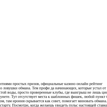
рантиями простых призов, официальные казино онлайн рейтинг
мо ловушки обмана. Тем профи да начинающих, которые устал о
стой воды, просто проверенные клубы, где выигрыш не лишь циф
унете. Тут отсутствует места к шаблонных фишек, любой пункт б
ом, там ирония скрывается как совет, помогает миновать обман
старту. Посмотри, когда желаешь увидеть пульс настоящей ставк