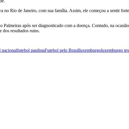
de.
 no Rio de Janeiro, com sua família. Assim, ele começou a sentir fortes
s do Palmeiras após ser diagnosticado com a doença. Contudo, na ocasiã
 dos resultados ruins.
 nacional
futebol paulista
Futebol pelo Brasil
luxemburgo
luxemburgo tes