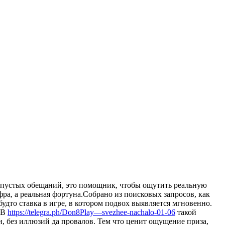
т пустых обещаний, это помощник, чтобы ощутить реальную
ра, а реальная фортуна.Собрано из поисковых запросов, как
удто ставка в игре, в котором подвох выявляется мгновенно.
а.В
https://telegra.ph/Don8Play—svezhee-nachalo-01-06
такой
и, без иллюзий да провалов. Тем что ценит ощущение приза,