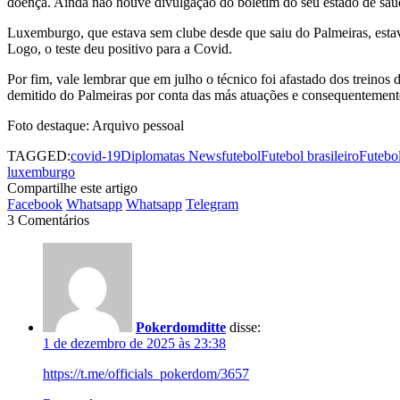
doença. Ainda não houve divulgação do boletim do seu estado de saú
Luxemburgo, que estava sem clube desde que saiu do Palmeiras, estava
Logo, o teste deu positivo para a Covid.
Por fim, vale lembrar que em julho o técnico foi afastado dos treino
demitido do Palmeiras por conta das más atuações e consequentemente
Foto destaque: Arquivo pessoal
TAGGED:
covid-19
Diplomatas News
futebol
Futebol brasileiro
Futebol
luxemburgo
Compartilhe este artigo
Facebook
Whatsapp
Whatsapp
Telegram
3 Comentários
Pokerdomditte
disse:
1 de dezembro de 2025 às 23:38
https://t.me/officials_pokerdom/3657