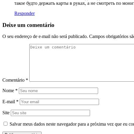
такое будто держать карты в руках, а не смотреть по мони
Responder
Deixe um comentário
O seu endereço de e-mail não será publicado.
Campos obrigatórios s
Comentário
*
Nome
*
E-mail
*
Site
Salvar meus dados neste navegador para a próxima vez que eu co