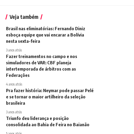
Veja também
Brasil nas eliminatórias: Fernando Diniz
esboça equipe que vai encarar a Bolívia
nesta sexta-feira
3 anos atrás
Fazer treinamentos no campo e nos
simuladores de VAR: CBF planeja
intertemporada de árbitros com as
Federaçôes
4 anos atrás
Pra fazer história: Neymar pode passar Pelé
e se tornar o maior artilheiro da seleção
brasileira
3 anos atrás
Triunfo deu liderança e posição
consolidada ao Bahia de Feira no Baianão
5 anos atrás