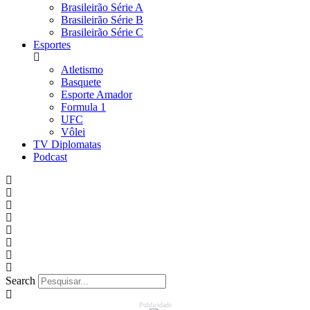
Brasileirão Série A
Brasileirão Série B
Brasileirão Série C
Esportes
Atletismo
Basquete
Esporte Amador
Formula 1
UFC
Vôlei
TV Diplomatas
Podcast
Search
Publicidade