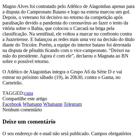
Magno Alves foi contratado pelo Atlético de Alagoinhas apenas para
a disputa do Campeonato Baiano e logo na estreia marcou um gol.
Depois, o veterano foi decisivo no retorno da competição após
paralisação devido a pandemia do coronavírus ao fazer o tento da
vitória sobre o Bahia, que colocou o Carcará na briga pela
classificação. Na semifinal, ele voltou a marcar no confronto contra
a Juazeirense. E balançou as redes mais uma vez na decisão do título
diante do Tricolor. Porém, a equipe do interior baiano foi derrotada
na disputa de pênaltis ficando com o vice-campeonato. “Deixei na
mão do presidente. Agora é com ele”, declarou o Magnata ao BN
sobre o possível retorno.
O Atlético de Alagoinhas integra o Grupo A6 da Série D e vai
estrear no próximo sábado (19), às 20h30, contra o Gama, no
Carneirão.
TAGGED:
capa
Compartilhe este artigo
Facebook
Whatsapp
Whatsapp
Telegram
Nenhum comentário
Deixe um comentário
O seu endereço de e-mail não será publicado.
Campos obrigatórios