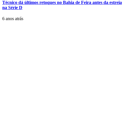
Técnico dá últimos retoques no Bahia de Feira antes da estreia
na Série D
6 anos atrás