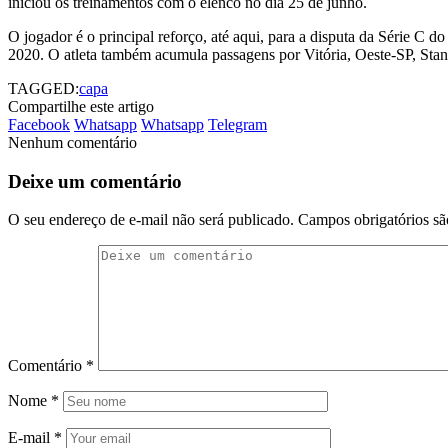
iniciou os treinamentos com o elenco no dia 25 de junho.
O jogador é o principal reforço, até aqui, para a disputa da Série C
2020. O atleta também acumula passagens por Vitória, Oeste-SP, S
TAGGED:
capa
Compartilhe este artigo
Facebook
Whatsapp
Whatsapp
Telegram
Nenhum comentário
Deixe um comentário
O seu endereço de e-mail não será publicado.
Campos obrigatórios s
Comentário
*
Nome
*
E-mail
*