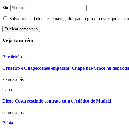
Site
Salvar meus dados neste navegador para a próxima vez que eu co
Veja também
Brasileirão
Cruzeiro e Chapecoense empatam; Chape não vence há dez rodad
7 anos atrás
Capa
Diego Costa rescinde contrato com o Atlético de Madrid
6 anos atrás
Bahia