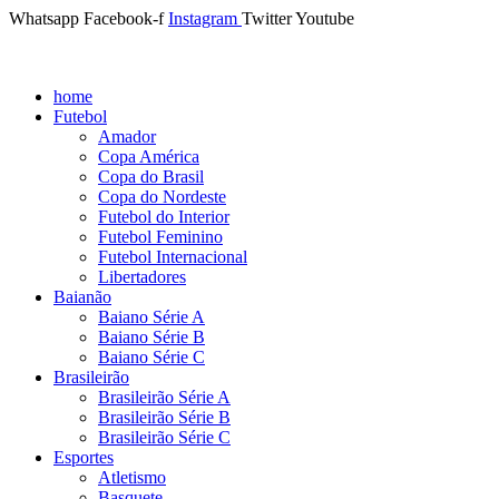
Whatsapp
Facebook-f
Instagram
Twitter
Youtube
home
Futebol
Amador
Copa América
Copa do Brasil
Copa do Nordeste
Futebol do Interior
Futebol Feminino
Futebol Internacional
Libertadores
Baianão
Baiano Série A
Baiano Série B
Baiano Série C
Brasileirão
Brasileirão Série A
Brasileirão Série B
Brasileirão Série C
Esportes
Atletismo
Basquete