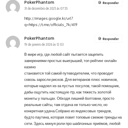
PokerPhantom
Responder
31 de dezembro de 2025 às 07:55
http://images.google.ki/url?
q=https://t.me/officials_7k/419
PokerPhantom
Responder
19 de janeiro de 2026 às 12:03
В мире игр, где любой сайт пытается зацепить
заверениями простых выигрышей, топ рейтинг онлайн
казино
становится той самой путеводителем, что проводит
сквозь заросли рисков. Для ветеранов плюс новичков,
которые надоел из-за пустых посулов, такой помощник,
дабы ощутить настоящую rtp, как тяжесть золотой
монеты у пальцах. Обходя лишней болтовни, просто
реальные сайты, там отдача не только число, но
конкретная удача.Собрано из яндексовых трендов,
будто паутина, которая ловит топовые свежие тренды на
сети. Здесь минуя роли про шаблонных приёмов, любой