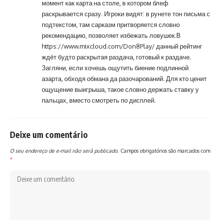
момент как карта на столе, в котором блеф
раскрывается сразу. Игроки видят: в рунете тон письма с
подтекстом, там сарказм притворяется словно
рекомендацию, позволяет избежать ловушек.В
https://www.mixcloud.com/Don8Play/
данный рейтинг
ждёт будто раскрытая раздача, готовый к раздаче.
Загляни, если хочешь ощутить биение подлинной
азарта, обходя обмана да разочарований. Для кто ценит
ощущение выигрыша, такое словно держать ставку у
пальцах, вместо смотреть по дисплей.
Deixe um comentário
O seu endereço de e-mail não será publicado.
Campos obrigatórios são marcados com
*