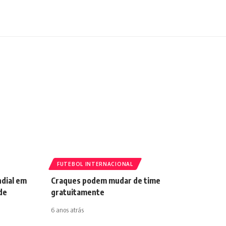
FUTEBOL INTERNACIONAL
dial em
Craques podem mudar de time
de
gratuitamente
6 anos atrás