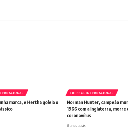
NTERNACIONAL
FUTEBOL INTERNACIONAL
nha marca, e Hertha goleia o
Norman Hunter, campeão mun
ássico
1966 com a Inglaterra, morre 
coronavírus
6 anos atrás