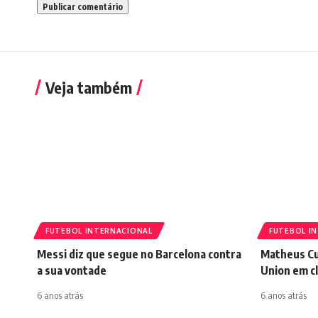
Veja também
FUTEBOL INTERNACIONAL
FUTEBOL I
Messi diz que segue no Barcelona contra
Matheus Cu
a sua vontade
Union em cl
6 anos atrás
6 anos atrás