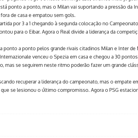
ça está ponto a ponto, mas o Milan vai suportando a pressão da
 fora de casa e empatou sem gols.
 partida por 3 a 1 chegando à segunda colocação no Campeona
ontou para o Eibar. Agora o Real divide a liderança da competi
ada ponto a ponto pelos grande rivais citadinos Milan e Inter d
 Internazionale venceu o Spezia em casa e chegou a 30 pontos 
iro, mas se seguirem neste ritmo poderão fazer um grande cláss
buscando recuperar a liderança do campeonato, mas o empate e
que se lesionou o último compromisso. Agora o PSG estacionou