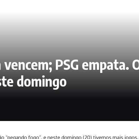
n vencem; PSG empata. O
ste domingo
o “pegando fogo”, e neste domingo (20) tivemos mais jogos. 