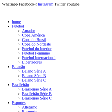
Whatsapp
Facebook-f
Instagram
Twitter
Youtube
home
Futebol
Amador
Copa América
Copa do Brasil
Copa do Nordeste
Futebol do Interior
Futebol Feminino
Futebol Internacional
Libertadores
Baianão
Baiano Série A
Baiano Série B
Baiano Série C
Brasileirão
Brasileirão Série A
Brasileirão Série B
Brasileirão Série C
Esportes
Atletismo
Basquete