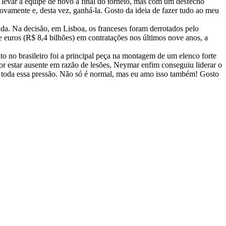
a levar a equipe de novo à final do torneio, mas com um desfecho
amente e, desta vez, ganhá-la. Gosto da ideia de fazer tudo ao meu
ada. Na decisão, em Lisboa, os franceses foram derrotados pelo
 euros (R$ 8,4 bilhões) em contratações nos últimos nove anos, a
o no brasileiro foi a principal peça na montagem de um elenco forte
por estar ausente em razão de lesões, Neymar enfim conseguiu liderar o
 toda essa pressão. Não só é normal, mas eu amo isso também! Gosto