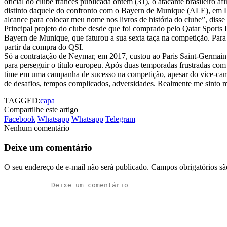
oficial do clube francês publicada ontem (31), o atacante brasileiro
distinto daquele do confronto com o Bayern de Munique (ALE), em Li
alcance para colocar meu nome nos livros de história do clube”, diss
Principal projeto do clube desde que foi comprado pelo Qatar Sports 
Bayern de Munique, que faturou a sua sexta taça na competição. Para 
partir da compra do QSI.
Só a contratação de Neymar, em 2017, custou ao Paris Saint-Germain 2
para perseguir o título europeu. Após duas temporadas frustradas com 
time em uma campanha de sucesso na competição, apesar do vice-cam
de desafios, tempos complicados, adversidades. Realmente me sinto m
TAGGED:
capa
Compartilhe este artigo
Facebook
Whatsapp
Whatsapp
Telegram
Nenhum comentário
Deixe um comentário
O seu endereço de e-mail não será publicado.
Campos obrigatórios s