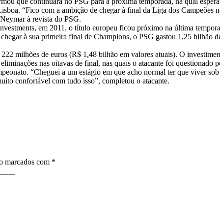
 afirmou que continuará no PSG para a próxima temporada, na qual esper
sboa. “Fico com a ambição de chegar à final da Liga dos Campeões nov
e Neymar à revista do PSG.
Investments, em 2011, o título europeu ficou próximo na última tempor
chegar à sua primeira final de Champions, o PSG gastou 1,25 bilhão de
22 milhões de euros (R$ 1,48 bilhão em valores atuais). O investiment
eliminações nas oitavas de final, nas quais o atacante foi questionado 
peonato. “Cheguei a um estágio em que acho normal ter que viver sob
uito confortável com tudo isso”, completou o atacante.
ão marcados com
*