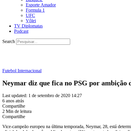
Esporte Amador
Formula 1
UFC
Vôlei
TV Diplomatas
Podcast
Search
Futebol Internacional
Neymar diz que fica no PSG por ambição 
Last updated: 1 de setembro de 2020 14:27
6 anos atrás
Compartilhe
2 Min de leitura
Compartilhe
Vice-campeão europeu na última temporada, Neymar, 28, está determi