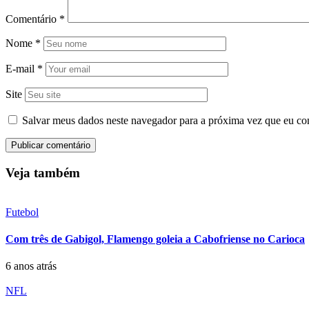
Comentário
*
Nome
*
E-mail
*
Site
Salvar meus dados neste navegador para a próxima vez que eu co
Veja também
Futebol
Com três de Gabigol, Flamengo goleia a Cabofriense no Carioca
6 anos atrás
NFL