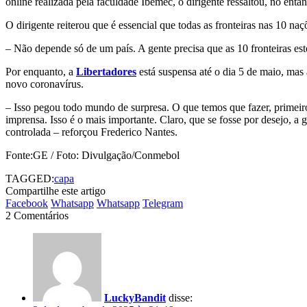
online realizada pela faculdade Ibemec, o dirigente ressaltou, no ent
O dirigente reiterou que é essencial que todas as fronteiras nas 10 na
– Não depende só de um país. A gente precisa que as 10 fronteiras est
Por enquanto, a
Libertadores
está suspensa até o dia 5 de maio, mas
novo coronavírus.
– Isso pegou todo mundo de surpresa. O que temos que fazer, primeiro
imprensa. Isso é o mais importante. Claro, que se fosse por desejo, a 
controlada – reforçou Frederico Nantes.
Fonte:GE / Foto: Divulgação/Conmebol
TAGGED:
capa
Compartilhe este artigo
Facebook
Whatsapp
Whatsapp
Telegram
2 Comentários
LuckyBandit
disse: