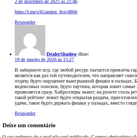
2 de dezembro de 2025 às 21:46
https://t.me/s/iGaming_live/4866
Responder
DealerShadow
disse:
19 de janeiro de 2026 às 15:27
В лабиринте игр, где любой ресурс пытается привлечь г
является как раз той путеводителем, что направляет скво
отдачу, будто ощущение выигрышной фишки в пальцах. Бе
яндексовых поисков, будто паутина, которая ловит самые
проявляется сразу. Хайроллеры знают: на рунете стиль р
такой рейтинг лежит будто открытая раздача, приготовлен
удачи, такое будто держать фишки у пальцах, вместо гляде
Responder
Deixe um comentário
O seu endereço de e-mail não será publicado.
Campos obrigatórios s