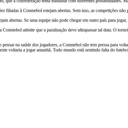
anto, que a confederação tenta trabalhar com diferentes possibilidades.
ções filiadas à Conmebol estejam abertas. Sem isso, as competições não p
ejam abertas. Se uma equipe não pode chegar em outro país para jogar, 
 a Conmebol admite que a paralisação deve ultrapassar tal data. O torn
 pensar na saúde dos jogadores, a Conmebol não tem pressa para voltar
gente voltaria a jogar amanhã. Todo mundo está sentindo falta do futebo