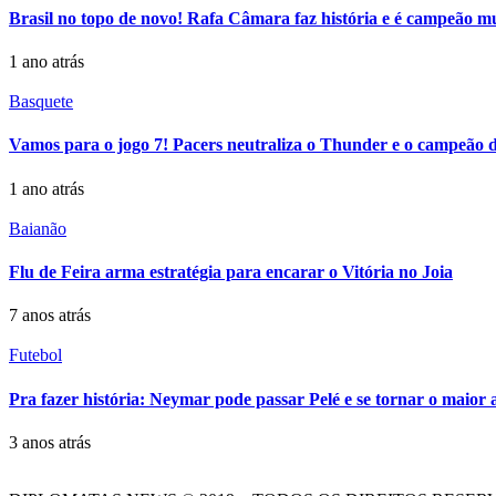
Brasil no topo de novo! Rafa Câmara faz história e é campeão m
1 ano atrás
Basquete
Vamos para o jogo 7! Pacers neutraliza o Thunder e o campeão d
1 ano atrás
Baianão
Flu de Feira arma estratégia para encarar o Vitória no Joia
7 anos atrás
Futebol
Pra fazer história: Neymar pode passar Pelé e se tornar o maior ar
3 anos atrás