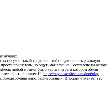
инг лучших
стых посулов, такой средство, чтоб почувствовать реальную
просто показатель, но ощутимая везение.Составлено на основе
иёмов, любой момент будто карта в игре, в котором обман
зволяет обойти ловушек.На
https://buymeacoffee.com/don8play
а, обходя обмана плюс разочарований. Игрокам что знает вес