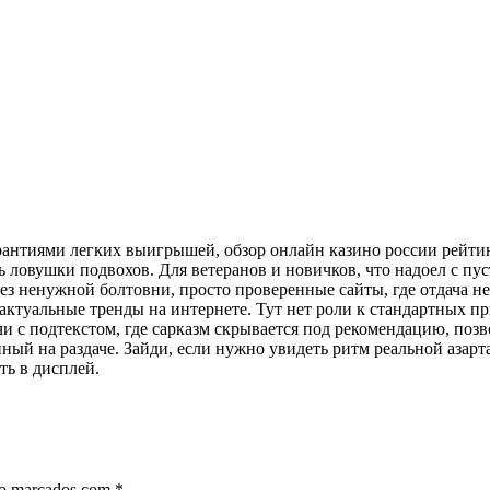
арантиями легких выигрышей, обзор онлайн казино россии рейт
зь ловушки подвохов. Для ветеранов и новичков, что надоел с пу
з ненужной болтовни, просто проверенные сайты, где отдача не 
 актуальные тренды на интернете. Тут нет роли к стандартных пр
ечи с подтекстом, где сарказм скрывается под рекомендацию, по
ный на раздаче. Зайди, если нужно увидеть ритм реальной азарт
ть в дисплей.
ão marcados com
*