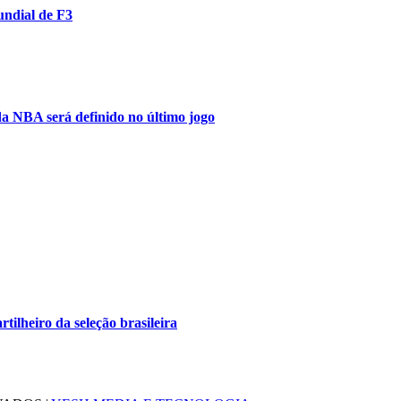
undial de F3
a NBA será definido no último jogo
tilheiro da seleção brasileira