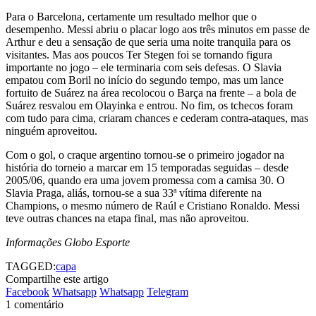
Para o Barcelona, certamente um resultado melhor que o
desempenho. Messi abriu o placar logo aos três minutos em passe de
Arthur e deu a sensação de que seria uma noite tranquila para os
visitantes. Mas aos poucos Ter Stegen foi se tornando figura
importante no jogo – ele terminaria com seis defesas. O Slavia
empatou com Boril no início do segundo tempo, mas um lance
fortuito de Suárez na área recolocou o Barça na frente – a bola de
Suárez resvalou em Olayinka e entrou. No fim, os tchecos foram
com tudo para cima, criaram chances e cederam contra-ataques, mas
ninguém aproveitou.
Com o gol, o craque argentino tornou-se o primeiro jogador na
história do torneio a marcar em 15 temporadas seguidas – desde
2005/06, quando era uma jovem promessa com a camisa 30. O
Slavia Praga, aliás, tornou-se a sua 33ª vítima diferente na
Champions, o mesmo número de Raúl e Cristiano Ronaldo. Messi
teve outras chances na etapa final, mas não aproveitou.
Informações Globo Esporte
TAGGED:
capa
Compartilhe este artigo
Facebook
Whatsapp
Whatsapp
Telegram
1 comentário