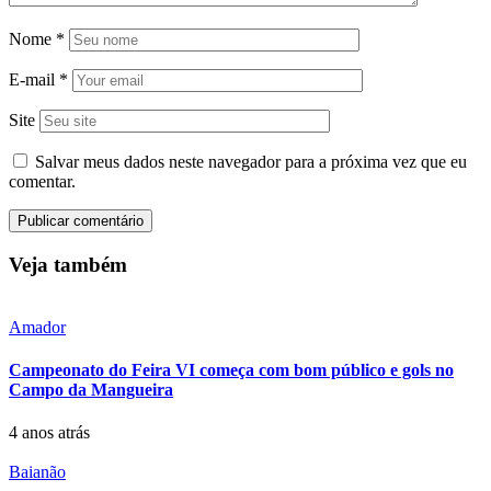
Nome
*
E-mail
*
Site
Salvar meus dados neste navegador para a próxima vez que eu
comentar.
Veja também
Amador
Campeonato do Feira VI começa com bom público e gols no
Campo da Mangueira
4 anos atrás
Baianão