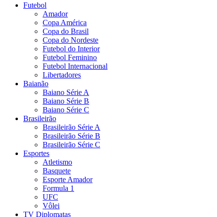
Futebol
Amador
Copa América
Copa do Brasil
Copa do Nordeste
Futebol do Interior
Futebol Feminino
Futebol Internacional
Libertadores
Baianão
Baiano Série A
Baiano Série B
Baiano Série C
Brasileirão
Brasileirão Série A
Brasileirão Série B
Brasileirão Série C
Esportes
Atletismo
Basquete
Esporte Amador
Formula 1
UFC
Vôlei
TV Diplomatas