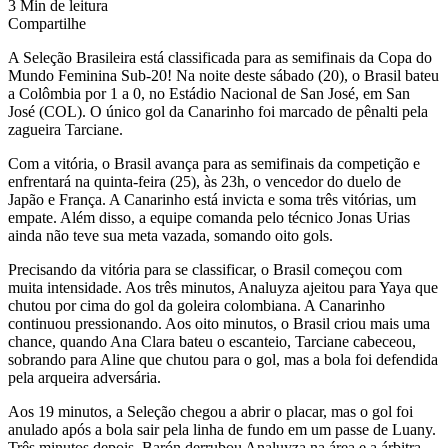
3 Min de leitura
Compartilhe
A Seleção Brasileira está classificada para as semifinais da Copa do
Mundo Feminina Sub-20! Na noite deste sábado (20), o Brasil bateu
a Colômbia por 1 a 0, no Estádio Nacional de San José, em San
José (COL). O único gol da Canarinho foi marcado de pênalti pela
zagueira Tarciane.
Com a vitória, o Brasil avança para as semifinais da competição e
enfrentará na quinta-feira (25), às 23h, o vencedor do duelo de
Japão e França. A Canarinho está invicta e soma três vitórias, um
empate. Além disso, a equipe comanda pelo técnico Jonas Urias
ainda não teve sua meta vazada, somando oito gols.
Precisando da vitória para se classificar, o Brasil começou com
muita intensidade. Aos três minutos, Analuyza ajeitou para Yaya que
chutou por cima do gol da goleira colombiana. A Canarinho
continuou pressionando. Aos oito minutos, o Brasil criou mais uma
chance, quando Ana Clara bateu o escanteio, Tarciane cabeceou,
sobrando para Aline que chutou para o gol, mas a bola foi defendida
pela arqueira adversária.
Aos 19 minutos, a Seleção chegou a abrir o placar, mas o gol foi
anulado após a bola sair pela linha de fundo em um passe de Luany.
Três minutos depois, Barón derrubou Analuyza na área e a árbitra