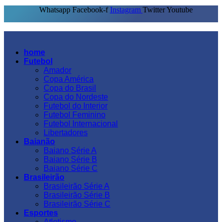
Whatsapp
Facebook-f
Instagram
Twitter
Youtube
home
Futebol
Amador
Copa América
Copa do Brasil
Copa do Nordeste
Futebol do Interior
Futebol Feminino
Futebol Internacional
Libertadores
Baianão
Baiano Série A
Baiano Série B
Baiano Série C
Brasileirão
Brasileirão Série A
Brasileirão Série B
Brasileirão Série C
Esportes
Atletismo