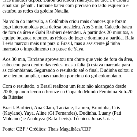
sinalizou pênalti. Tarciane bateu com precisão no lado esquerdo e
estufou as redes da goleira Natalia.
Na volta do intervalo, a Colômbia criou mais chances que foram
logo interrompidas pela defesa brasileira. Aos 3 min, Caicedo bateu
de fora da área e Gabi Barbieri defendeu. A partir dos 20 minutos, a
equipe brazuca retomou as rédeas do jogo e dominou a partida. Rafa
Levis marcou mais um para o Brasil, mas a assistente já tinha
marcado o impedimento no passe de Yaya.
Aos 30 min, Tarciane aproveitou um chute que veio de fora da área,
cabeceou para dentro das redes, mas a falta já estava marcada para
as colombianas. Segurando o resultado até o final, Dudinha soltou o
pé e tentou ampliar, mas mandou por cima do gol colombiano.
Com o resultado, o Brasil realizou um feito não alcançado desde
2006, quando levou o bronze na Copa do Mundo Feminina Sub-20
da Rússiae
Brasil: Barbieri, Ana Clara, Tarciane, Lauren, Bruninha; Cris
(Kaylane), Yaya, Aline (Gi Fernandes), Dudinha, Luany (Pati
Maldaner) e Analuyza (Rafa Levis). Técnico: Jonas Urias
Fonte: CBF / Créditos: Thais Magalhães/CBF