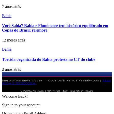
7 anos atrás
Bahia
Você Sabia? Bahia e Fluminense tem histórico equilibrado em
Copas do Brasil; relembre
12 meses atrás
Bahia
Torcida organizada do Bahia protesta no CT do clube
2 anos atrás
DIPLOMATAS NEWS © 2019 – TODOS OS DIREITOS RESERVADOS |
YESH
MEDIA E TECNOLOGIA
DIPLOMATAS NEWS © COPYRIGHT 2019 – DESIGN BY: HELLO
Welcome Back!
Sign in to your account
Username or Email Address