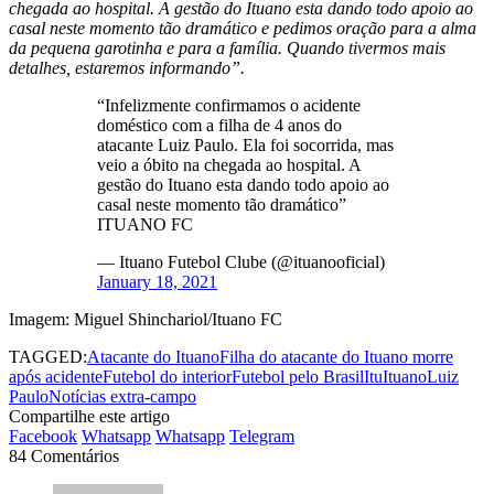
chegada ao hospital. A gestão do Ituano esta dando todo apoio ao
casal neste momento tão dramático e pedimos oração para a alma
da pequena garotinha e para a família. Quando tivermos mais
detalhes, estaremos informando”.
“Infelizmente confirmamos o acidente
doméstico com a filha de 4 anos do
atacante Luiz Paulo. Ela foi socorrida, mas
veio a óbito na chegada ao hospital. A
gestão do Ituano esta dando todo apoio ao
casal neste momento tão dramático”
ITUANO FC
— Ituano Futebol Clube (@ituanooficial)
January 18, 2021
Imagem: Miguel Shinchariol/Ituano FC
TAGGED:
Atacante do Ituano
Filha do atacante do Ituano morre
após acidente
Futebol do interior
Futebol pelo Brasil
Itu
Ituano
Luiz
Paulo
Notícias extra-campo
Compartilhe este artigo
Facebook
Whatsapp
Whatsapp
Telegram
84 Comentários