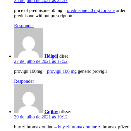
25 de julho de 2021 às 22:37
price of prednisone 50 mg –
prednisone 50 mg for sale
order
prednisone without prescription
Responder
Hdigdj
disse:
27 de julho de 2021 às 17:52
provigil 100mg –
provigil 100 mg
generic provigil
Responder
Gqjhwj
disse:
29 de julho de 2021 às 19:12
buy zithromax online –
buy zithromax online
zithromax pfizer