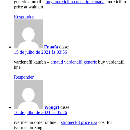
generic amoxil –
buy amoxicilina noscript canada
amoxicillin
price at walmart
Responder
Fnaafa
disse:
15 de julho de 2021 às 03:56
vardenafil kaufen –
arnaud vardenafil generic
buy vardenafil
line
Responder
Wougrt
disse:
16 de julho de 2021 às 05:26
ivermectin order online –
stromectol price usa
cost for
ivermectin 3mg