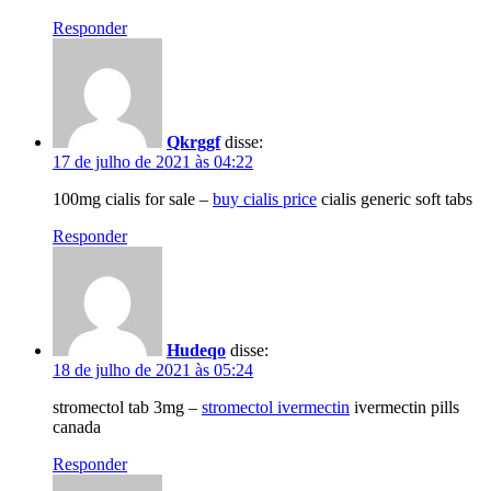
Responder
Qkrggf
disse:
17 de julho de 2021 às 04:22
100mg cialis for sale –
buy cialis price
cialis generic soft tabs
Responder
Hudeqo
disse:
18 de julho de 2021 às 05:24
stromectol tab 3mg –
stromectol ivermectin
ivermectin pills
canada
Responder