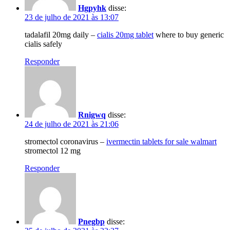
Hgpyhk
disse:
23 de julho de 2021 às 13:07
tadalafil 20mg daily –
cialis 20mg tablet
where to buy generic
cialis safely
Responder
Rnigwq
disse:
24 de julho de 2021 às 21:06
stromectol coronavirus –
ivermectin tablets for sale walmart
stromectol 12 mg
Responder
Pnegbp
disse: