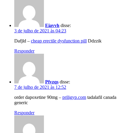
Eiavvh
disse:
3 de julho de 2021 às 04:23
Dafjld –
cheap erectile dysfunction pill
Ddzzik
Responder
Pfvzqs
disse:
7 de julho de 2021 às 12:52
order dapoxetine 90mg –
priligyp.com
tadalafil canada
generic
Responder