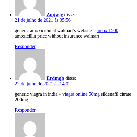
Zmjwjv
disse:
21 de julho de 2021 às 05:56
generic amoxicillin at walmart’s website –
amoxil 500
amoxicillin price without insurance walmart
Responder
Erdmqb
disse:
22 de julho de 2021 às 14:02
generic viagra in india –
viagra online 50mg
sildenafil citrate
200mg
Responder