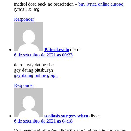
medrol dose pack no presciption –
buy lyrica online europe
lyrica 225 mg
Responder
Patrickevelo
disse:
6 de setembro de 2021 às 00:23
detroit gay dating site
gay dating pittsburgh
gay dating online graph
Responder
scoliosis surgery when
disse:
6 de setembro de 2021 às 04:18
I’ve been exploring for a little for any high-quality articles or