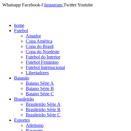
Whatsapp
Facebook-f
Instagram
Twitter
Youtube
home
Futebol
Amador
Copa América
Copa do Brasil
Copa do Nordeste
Futebol do Interior
Futebol Feminino
Futebol Internacional
Libertadores
Baianão
Baiano Série A
Baiano Série B
Baiano Série C
Brasileirão
Brasileirão Série A
Brasileirão Série B
Brasileirão Série C
Esportes
Atletismo
Basquete