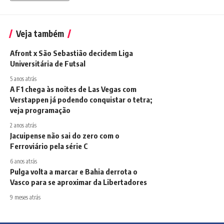
Veja também
Afront x São Sebastião decidem Liga
Universitária de Futsal
5 anos atrás
A F1 chega às noites de Las Vegas com
Verstappen já podendo conquistar o tetra;
veja programação
2 anos atrás
Jacuipense não sai do zero com o
Ferroviário pela série C
6 anos atrás
Pulga volta a marcar e Bahia derrota o
Vasco para se aproximar da Libertadores
9 meses atrás