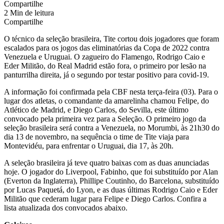
Compartilhe
2 Min de leitura
Compartilhe
O técnico da seleção brasileira, Tite cortou dois jogadores que foram
escalados para os jogos das eliminatórias da Copa de 2022 contra
Venezuela e Uruguai. O zagueiro do Flamengo, Rodrigo Caio e
Eder Militão, do Real Madrid estão fora, o primeiro por lesão na
panturrilha direita, já o segundo por testar positivo para covid-19.
A informação foi confirmada pela CBF nesta terça-feira (03). Para o
lugar dos atletas, o comandante da amarelinha chamou Felipe, do
Atlético de Madrid, e Diego Carlos, do Sevilla, este último
convocado pela primeira vez para a Seleção. O primeiro jogo da
seleção brasileira será contra a Venezuela, no Morumbi, às 21h30 do
dia 13 de novembro, na sequência o time de Tite viaja para
Montevidéu, para enfrentar o Uruguai, dia 17, às 20h.
A seleção brasileira já teve quatro baixas com as duas anunciadas
hoje. O jogador do Liverpool, Fabinho, que foi substituído por Alan
(Everton da Inglaterra), Phillipe Coutinho, do Barcelona, substituído
por Lucas Paquetá, do Lyon, e as duas últimas Rodrigo Caio e Eder
Militão que cederam lugar para Felipe e Diego Carlos. Confira a
lista atualizada dos convocados abaixo.