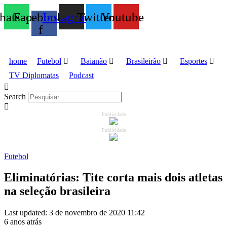
atsapp
Facebook-
Instagram
Twitter
Youtube
f
home
Futebol
Baianão
Brasileirão
Esportes
TV Diplomatas
Podcast
Search
Publicidade
Publicidade
Futebol
Eliminatórias: Tite corta mais dois atletas
na seleção brasileira
Last updated: 3 de novembro de 2020 11:42
6 anos atrás