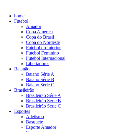
home
Futebol
Amador
Copa América
Copa do Brasil
Copa do Nordeste
Futebol do Interior
Futebol Feminino
Futebol Internacional
Libertadores
Baianão
Baiano Série A
Baiano Série B
Baiano Série C
Brasileirão
Brasileirão Série A
Brasileirão Série B
Brasileirão Série C
Esportes
Atletismo
Basquete
Esporte Amador