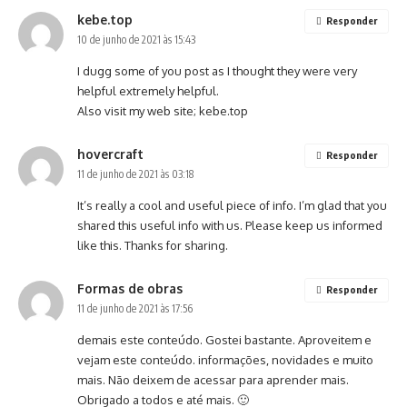
kebe.top
Responder
10 de junho de 2021 às 15:43
I dugg some of you post as I thought they were very
helpful extremely helpful.
Also visit my web site;
kebe.top
hovercraft
Responder
11 de junho de 2021 às 03:18
It’s really a cool and useful piece of info. I’m glad that you
shared this useful info with us. Please keep us informed
like this. Thanks for sharing.
Formas de obras
Responder
11 de junho de 2021 às 17:56
demais este conteúdo. Gostei bastante. Aproveitem e
vejam este conteúdo. informações, novidades e muito
mais. Não deixem de acessar para aprender mais.
Obrigado a todos e até mais. 🙂