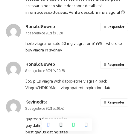
acessar o nosso site e descobrir detalhes!
informaçõesexclusivas. Venha descobrir mais agora! 🙂
RonaldGowep
Responder
7 de agosto de 2021 às 03:01
herb viagra for sale
50 mg viagra for $1995
– where to
buy viagra in sydney
RonaldGowep
Responder
8 de agosto de 2021 às 00:58
365 pills viagra with dapoxetine
viagra 4 pack
ViagraCND100Mg
– viagrapatent expiration date
Kevinedita
Responder
8 de agosto de 2021 às 20:45
gay teen dating service
gay dating grindr
best gay us dating sites