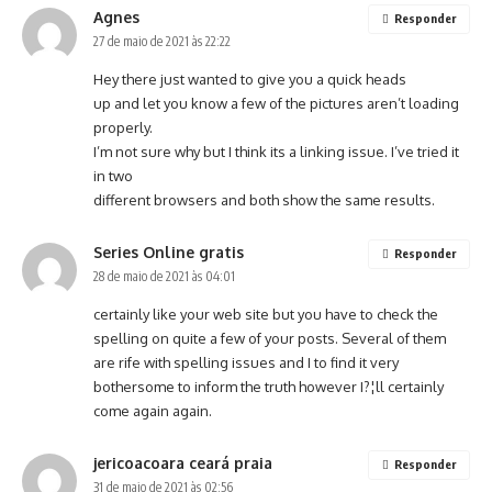
Agnes
Responder
27 de maio de 2021 às 22:22
Hey there just wanted to give you a quick heads
up and let you know a few of the pictures aren’t loading
properly.
I’m not sure why but I think its a linking issue. I’ve tried it
in two
different browsers and both show the same results.
Series Online gratis
Responder
28 de maio de 2021 às 04:01
certainly like your web site but you have to check the
spelling on quite a few of your posts. Several of them
are rife with spelling issues and I to find it very
bothersome to inform the truth however I?¦ll certainly
come again again.
jericoacoara ceará praia
Responder
31 de maio de 2021 às 02:56