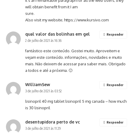
It’s an remarkable paragraph for all the web users; they
will obtain benefit from it I am
sure.
Also visit my website;
https://www.kursivo.com
qual valor das bolinhas em gel
Responder
2 de julho de 2021 às 16:36
fantástico este conteúdo. Gostei muito. Aproveitem e
vejam este conteúdo. informações, novidades e muito
mais. Não deixem de acessar para saber mais. Obrigado
a todos e até a próxima. 🙂
WilliamSew
Responder
3 de julho de 2021 às 03:52
lisinopril 40 mg tablet
lisinopril 5 mg canada
– how much
is 30 lisinopril
desentupidora perto de vc
Responder
3 de julho de 2021 às 11:29