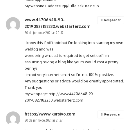
My website
L.addersuq@lulle.sakura.ne.jp
www.44706648-90-
Responder
20190827182230.webstarterz.com
30 de junho de 2021 às 20:57
I know this if off topic but I’m looking into starting my own
weblog and was
wondering what all is required to get set up? I’m
assuming having a blog like yours would cost a pretty
penny?
I’m not very internet smart so I’m not 100% positive.
Any suggestions or advice would be greatly appreciated.
Thank you
my webpage:
http://www.44706648-90-
20190827182230.webstarterz.com
https://www.kursivo.com
Responder
30 de junho de 2021 às 21:37