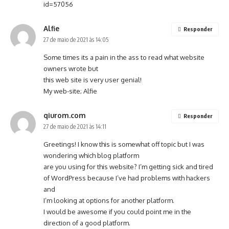
id=57056
Alfie
Responder
27 de maio de 2021 às 14:05
Some times its a pain in the ass to read what website
owners wrote but
this web site is very user genial!
My web-site;
Alfie
qiurom.com
Responder
27 de maio de 2021 às 14:11
Greetings! I know this is somewhat off topic but I was
wondering which blog platform
are you using for this website? I’m getting sick and tired
of WordPress because I’ve had problems with hackers
and
I’m looking at options for another platform.
I would be awesome if you could point me in the
direction of a good platform.