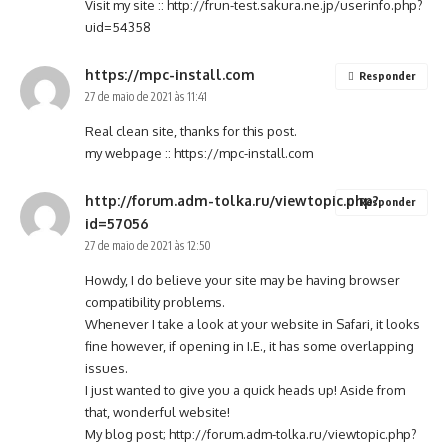
Visit my site ::
http://frun-test.sakura.ne.jp/userinfo.php?
uid=54358
https://mpc-install.com
Responder
27 de maio de 2021 às 11:41
Real clean site, thanks for this post.
my webpage ::
https://mpc-install.com
http://forum.adm-tolka.ru/viewtopic.php?
Responder
id=57056
27 de maio de 2021 às 12:50
Howdy, I do believe your site may be having browser
compatibility problems.
Whenever I take a look at your website in Safari, it looks
fine however, if opening in I.E., it has some overlapping
issues.
I just wanted to give you a quick heads up! Aside from
that, wonderful website!
My blog post;
http://forum.adm-tolka.ru/viewtopic.php?