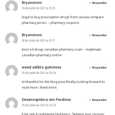
Bryansnoni
Responder
26 de junho de 2021 às 12:29
legal to buy prescription drugs from canada
compare
pharmacy prices
– pharmacy coupons
Bryansnoni
Responder
28 de junho de 2021 às 19:11
best ed drugs
canadian pharmacy scam
– legitimate
canadian pharmacy online
weed edible gummies
Responder
29 de junho de 2021 às 19:04
Im thankful for the blog post.Really looking forward to
read more. Want more.
Desentupidora em Perdizes
Responder
29 de junho de 2021 às 20:25
Este site é realmente fantástico. Sempre que consigo