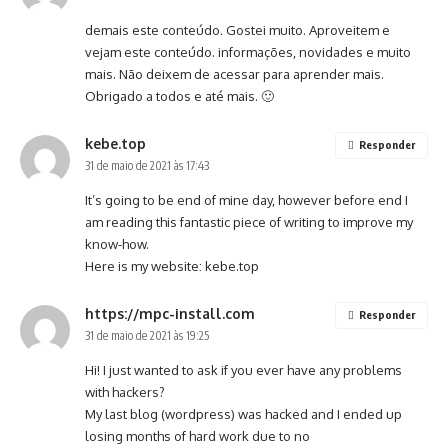
demais este conteúdo. Gostei muito. Aproveitem e
vejam este conteúdo. informações, novidades e muito
mais. Não deixem de acessar para aprender mais.
Obrigado a todos e até mais. 🙂
kebe.top
Responder
31 de maio de 2021 às 17:43
It’s going to be end of mine day, however before end I
am reading this fantastic piece of writing to improve my
know-how.
Here is my website:
kebe.top
https://mpc-install.com
Responder
31 de maio de 2021 às 19:25
Hi! I just wanted to ask if you ever have any problems
with hackers?
My last blog (wordpress) was hacked and I ended up
losing months of hard work due to no