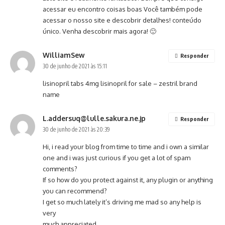
acessar eu encontro coisas boas Você também pode
acessar o nosso site e descobrir detalhes! conteúdo
único. Venha descobrir mais agora! 🙂
WilliamSew
Responder
30 de junho de 2021 às 15:11
lisinopril tabs 4mg
lisinopril for sale
– zestril brand
name
L.addersuq@lulle.sakura.ne.jp
Responder
30 de junho de 2021 às 20:39
Hi, i read your blog from time to time and i own a similar
one and i was just curious if you get a lot of spam
comments?
If so how do you protect against it, any plugin or anything
you can recommend?
I get so much lately it’s driving me mad so any help is
very
much appreciated.