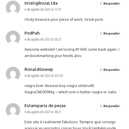
InteligênciaLtda
Responder
4 de agosto de 2021 às 13:37
I truly treasure your piece of work, Great post.
PodPah
Responder
4 de agosto de 2021 às 16:21
Awsome website! I am loving it!! Will come back again. I
am bookmarking your feeds also
RonaldGowep
Responder
6 de agosto de 2021 às 00:45
viagra liver disease
buy viagra sildenafil
ViagraCND100Mg
– which one is better viagra or cialis
Estamparia de peças
Responder
6 de agosto de 2021 às 18:21
Este site é realmente fabuloso. Sempre que consigo
acessar eu encontro coisas boas Você também pode