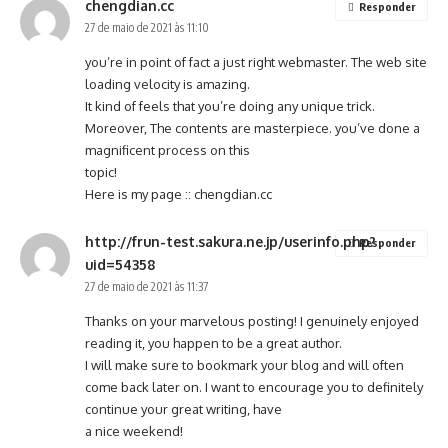
chengdian.cc
Responder
27 de maio de 2021 às 11:10
you’re in point of fact a just right webmaster. The web site
loading velocity is amazing.
It kind of feels that you’re doing any unique trick.
Moreover, The contents are masterpiece. you’ve done a
magnificent process on this
topic!
Here is my page ::
chengdian.cc
http://frun-test.sakura.ne.jp/userinfo.php?
Responder
uid=54358
27 de maio de 2021 às 11:37
Thanks on your marvelous posting! I genuinely enjoyed
reading it, you happen to be a great author.
I will make sure to bookmark your blog and will often
come back later on. I want to encourage you to definitely
continue your great writing, have
a nice weekend!