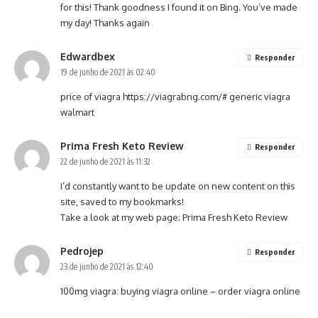
for this! Thank goodness I found it on Bing. You’ve made
my day! Thanks again
Edwardbex
Responder
19 de junho de 2021 às 02:40
price of viagra
https://viagrabng.com/#
generic viagra
walmart
Prima Fresh Keto Review
Responder
22 de junho de 2021 às 11:32
I’d constantly want to be update on new content on this
site, saved to my bookmarks!
Take a look at my web page;
Prima Fresh Keto Review
Pedrojep
Responder
23 de junho de 2021 às 12:40
100mg viagra:
buying viagra online
– order viagra online