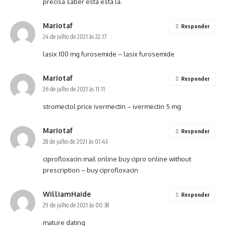
precisa saber está está lá.
Mariotaf
Responder
24 de julho de 2021 às 22:17
lasix 100 mg
furosemide
– lasix furosemide
Mariotaf
Responder
26 de julho de 2021 às 11:11
stromectol price
ivermectin
– ivermectin 5 mg
Mariotaf
Responder
28 de julho de 2021 às 01:43
ciprofloxacin mail online
buy cipro online without
prescription
– buy ciprofloxacin
WilliamHaide
Responder
29 de julho de 2021 às 00:38
mature dating