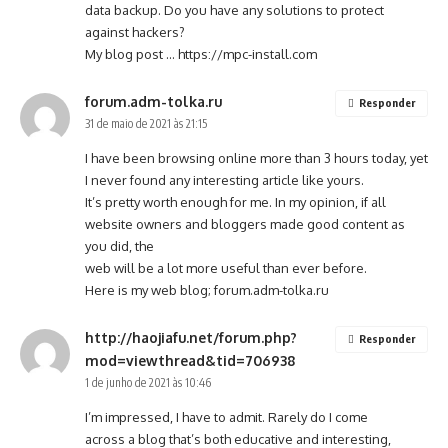
data backup. Do you have any solutions to protect
against hackers?
My blog post …
https://mpc-install.com
forum.adm-tolka.ru
Responder
31 de maio de 2021 às 21:15
I have been browsing online more than 3 hours today, yet
I never found any interesting article like yours.
It’s pretty worth enough for me. In my opinion, if all
website owners and bloggers made good content as
you did, the
web will be a lot more useful than ever before.
Here is my web blog;
forum.adm-tolka.ru
http://haojiafu.net/forum.php?
Responder
mod=viewthread&tid=706938
1 de junho de 2021 às 10:46
I’m impressed, I have to admit. Rarely do I come
across a blog that’s both educative and interesting,