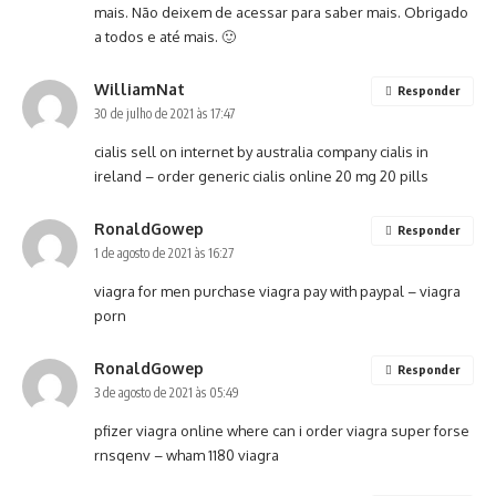
mais. Não deixem de acessar para saber mais. Obrigado
a todos e até mais. 🙂
WilliamNat
Responder
30 de julho de 2021 às 17:47
cialis sell on internet by australia company
cialis in
ireland
– order generic cialis online 20 mg 20 pills
RonaldGowep
Responder
1 de agosto de 2021 às 16:27
viagra for men
purchase viagra pay with paypal
– viagra
porn
RonaldGowep
Responder
3 de agosto de 2021 às 05:49
pfizer viagra online
where can i order viagra super forse
rnsqenv
– wham 1180 viagra