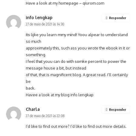
Have a look at my homepage –
qiurom.com
info lengkap
Responder
27 de maio de 2021 às 14:30
Itѕ lijke you learn mmy mind! Yoou alpear to umderstand
so much
approximately this, such ass yoou wrote the ebook in it or
something.
I feel thаt youu can do with sօmke percent to power the
message house a bit, but instead
of that, that is magnificent blog. A ցreat read. I’ll certainly
be
back.
Havee a look at my blog
info lengkap
Charla
Responder
27 de maio de 2021 às 22:08
I’d like to find out more? I’d like to find out more details.