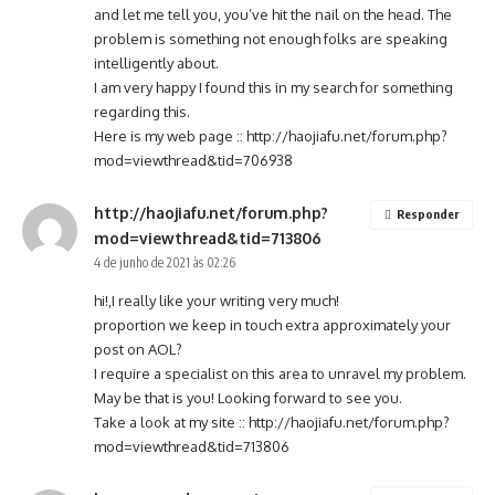
and let me tell you, you’ve hit the nail on the head. The
problem is something not enough folks are speaking
intelligently about.
I am very happy I found this in my search for something
regarding this.
Here is my web page ::
http://haojiafu.net/forum.php?
mod=viewthread&tid=706938
http://haojiafu.net/forum.php?
Responder
mod=viewthread&tid=713806
4 de junho de 2021 às 02:26
hi!,I really like your writing very much!
proportion we keep in touch extra approximately your
post on AOL?
I require a specialist on this area to unravel my problem.
May be that is you! Looking forward to see you.
Take a look at my site ::
http://haojiafu.net/forum.php?
mod=viewthread&tid=713806