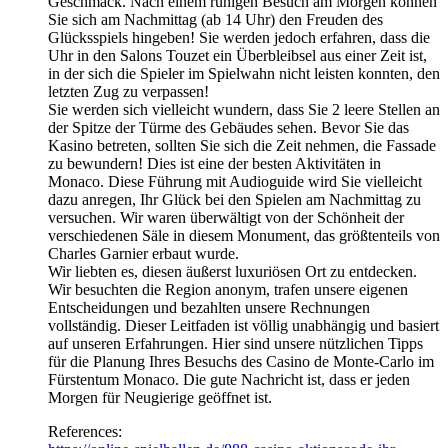
Geschmack. Nach einem ruhigen Besuch am Morgen können
Sie sich am Nachmittag (ab 14 Uhr) den Freuden des
Glücksspiels hingeben! Sie werden jedoch erfahren, dass die
Uhr in den Salons Touzet ein Überbleibsel aus einer Zeit ist,
in der sich die Spieler im Spielwahn nicht leisten konnten, den
letzten Zug zu verpassen!
Sie werden sich vielleicht wundern, dass Sie 2 leere Stellen an
der Spitze der Türme des Gebäudes sehen. Bevor Sie das
Kasino betreten, sollten Sie sich die Zeit nehmen, die Fassade
zu bewundern! Dies ist eine der besten Aktivitäten in
Monaco. Diese Führung mit Audioguide wird Sie vielleicht
dazu anregen, Ihr Glück bei den Spielen am Nachmittag zu
versuchen. Wir waren überwältigt von der Schönheit der
verschiedenen Säle in diesem Monument, das größtenteils von
Charles Garnier erbaut wurde.
Wir liebten es, diesen äußerst luxuriösen Ort zu entdecken.
Wir besuchten die Region anonym, trafen unsere eigenen
Entscheidungen und bezahlten unsere Rechnungen
vollständig. Dieser Leitfaden ist völlig unabhängig und basiert
auf unseren Erfahrungen. Hier sind unsere nützlichen Tipps
für die Planung Ihres Besuchs des Casino de Monte-Carlo im
Fürstentum Monaco. Die gute Nachricht ist, dass er jeden
Morgen für Neugierige geöffnet ist.
References: