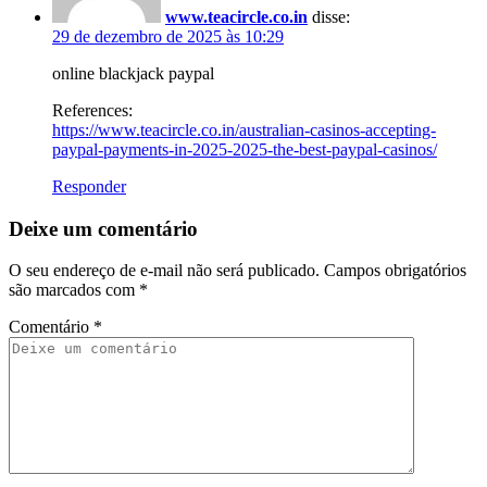
www.teacircle.co.in
disse:
29 de dezembro de 2025 às 10:29
online blackjack paypal
References:
https://www.teacircle.co.in/australian-casinos-accepting-
paypal-payments-in-2025-2025-the-best-paypal-casinos/
Responder
Deixe um comentário
O seu endereço de e-mail não será publicado.
Campos obrigatórios
são marcados com
*
Comentário
*