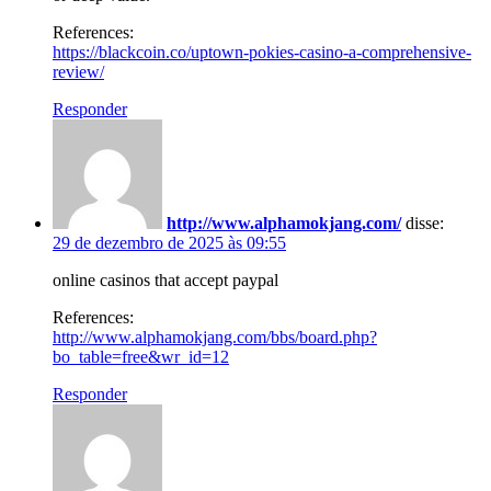
References:
https://blackcoin.co/uptown-pokies-casino-a-comprehensive-
review/
Responder
http://www.alphamokjang.com/
disse:
29 de dezembro de 2025 às 09:55
online casinos that accept paypal
References:
http://www.alphamokjang.com/bbs/board.php?
bo_table=free&wr_id=12
Responder