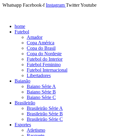
Whatsapp
Facebook-f
Instagram
Twitter
Youtube
home
Futebol
Amador
Copa América
Copa do Brasil
Copa do Nordeste
Futebol do Interior
Futebol Feminino
Futebol Internacional
Libertadores
Baianão
Baiano Série A
Baiano Série B
Baiano Série C
Brasileirão
Brasileirão Série A
Brasileirão Série B
Brasileirão Série C
Esportes
Atletismo
Basquete