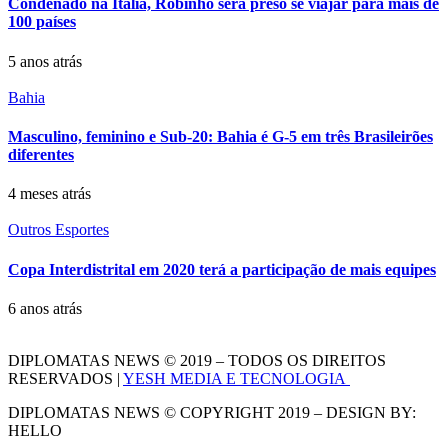
Condenado na Itália, Robinho será preso se viajar para mais de
100 países
5 anos atrás
Bahia
Masculino, feminino e Sub-20: Bahia é G-5 em três Brasileirões
diferentes
4 meses atrás
Outros Esportes
Copa Interdistrital em 2020 terá a participação de mais equipes
6 anos atrás
DIPLOMATAS NEWS © 2019 – TODOS OS DIREITOS
RESERVADOS |
YESH MEDIA E TECNOLOGIA
DIPLOMATAS NEWS © COPYRIGHT 2019 – DESIGN BY:
HELLO