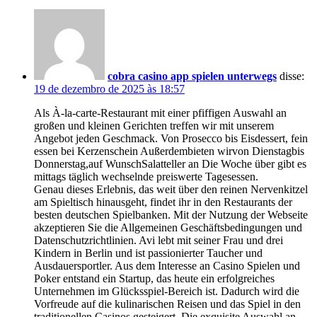
cobra casino app spielen unterwegs
disse:
19 de dezembro de 2025 às 18:57
Als À-la-carte-Restaurant mit einer pfiffigen Auswahl an
großen und kleinen Gerichten treffen wir mit unserem
Angebot jeden Geschmack. Von Prosecco bis Eisdessert, fein
essen bei Kerzenschein Außerdembieten wirvon Dienstagbis
Donnerstag,auf WunschSalatteller an Die Woche über gibt es
mittags täglich wechselnde preiswerte Tagesessen.
Genau dieses Erlebnis, das weit über den reinen Nervenkitzel
am Spieltisch hinausgeht, findet ihr in den Restaurants der
besten deutschen Spielbanken. Mit der Nutzung der Webseite
akzeptieren Sie die Allgemeinen Geschäftsbedingungen und
Datenschutzrichtlinien. Avi lebt mit seiner Frau und drei
Kindern in Berlin und ist passionierter Taucher und
Ausdauersportler. Aus dem Interesse an Casino Spielen und
Poker entstand ein Startup, das heute ein erfolgreiches
Unternehmen im Glücksspiel-Bereich ist. Dadurch wird die
Vorfreude auf die kulinarischen Reisen und das Spiel in den
traditionellen Casinos gesteigert. Die exquisite Auswahl an