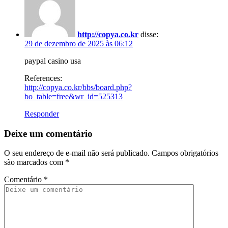
http://copya.co.kr
disse:
29 de dezembro de 2025 às 06:12
paypal casino usa
References:
http://copya.co.kr/bbs/board.php?
bo_table=free&wr_id=525313
Responder
Deixe um comentário
O seu endereço de e-mail não será publicado.
Campos obrigatórios
são marcados com
*
Comentário
*