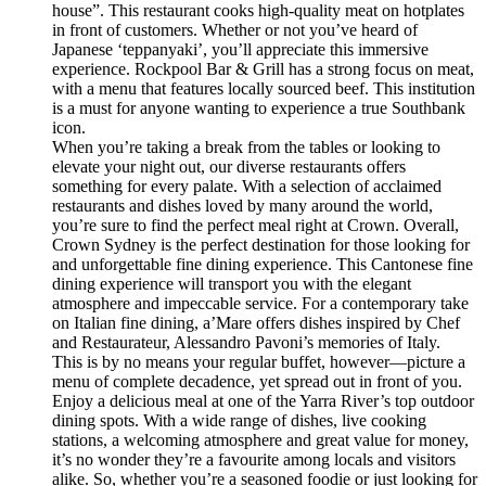
house”. This restaurant cooks high-quality meat on hotplates
in front of customers. Whether or not you’ve heard of
Japanese ‘teppanyaki’, you’ll appreciate this immersive
experience. Rockpool Bar & Grill has a strong focus on meat,
with a menu that features locally sourced beef. This institution
is a must for anyone wanting to experience a true Southbank
icon.
When you’re taking a break from the tables or looking to
elevate your night out, our diverse restaurants offers
something for every palate. With a selection of acclaimed
restaurants and dishes loved by many around the world,
you’re sure to find the perfect meal right at Crown. Overall,
Crown Sydney is the perfect destination for those looking for
and unforgettable fine dining experience. This Cantonese fine
dining experience will transport you with the elegant
atmosphere and impeccable service. For a contemporary take
on Italian fine dining, a’Mare offers dishes inspired by Chef
and Restaurateur, Alessandro Pavoni’s memories of Italy.
This is by no means your regular buffet, however—picture a
menu of complete decadence, yet spread out in front of you.
Enjoy a delicious meal at one of the Yarra River’s top outdoor
dining spots. With a wide range of dishes, live cooking
stations, a welcoming atmosphere and great value for money,
it’s no wonder they’re a favourite among locals and visitors
alike. So, whether you’re a seasoned foodie or just looking for