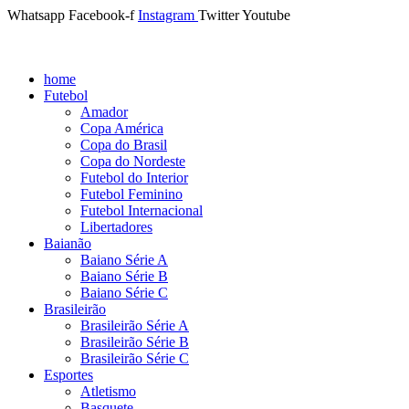
Whatsapp
Facebook-f
Instagram
Twitter
Youtube
home
Futebol
Amador
Copa América
Copa do Brasil
Copa do Nordeste
Futebol do Interior
Futebol Feminino
Futebol Internacional
Libertadores
Baianão
Baiano Série A
Baiano Série B
Baiano Série C
Brasileirão
Brasileirão Série A
Brasileirão Série B
Brasileirão Série C
Esportes
Atletismo
Basquete