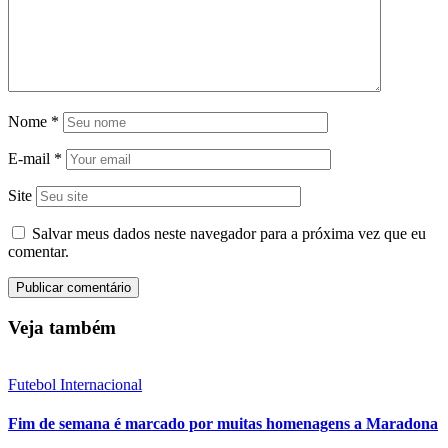
Nome
*
E-mail
*
Site
Salvar meus dados neste navegador para a próxima vez que eu
comentar.
Veja também
Futebol Internacional
Fim de semana é marcado por muitas homenagens a Maradona