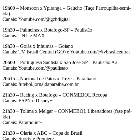
19h00 – Monsoon x Ypiranga – Gaúcho (Taça Farroupilha-semi-
ida)
Canais: Youtube.com/@gzhdigital
19h30 – Palmeiras x Botafogo-SP – Paulistão
Canais: TNT e MAX
19h30 – Goiás x Inhumas – Goiano
Canais: TV Brasil Central (GO) e Youtube.com/@tvbrasilcentral
20h00 – Portuguesa Santista x São José-SP – Paulistão A2
Canais: Youtube.com/@paulistao
20h15 – Nacional de Patos x Treze – Paraibano
Canais: futebol.jornaldaparaiba.com.br
21h30 – Racing x Botafogo – CONMEBOL Recopa
Canais: ESPN e Disney+
21h30 – Tolima x Melgar – CONMEBOL Libertadores (fase pré-
ida)
Canais: Paramount+
21h30 – Olaria x ABC – Copa do Brasil
Canais: Sportv e Premiere