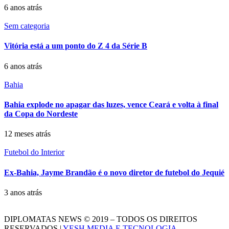
6 anos atrás
Sem categoria
Vitória está a um ponto do Z 4 da Série B
6 anos atrás
Bahia
Bahia explode no apagar das luzes, vence Ceará e volta à final
da Copa do Nordeste
12 meses atrás
Futebol do Interior
Ex-Bahia, Jayme Brandão é o novo diretor de futebol do Jequié
3 anos atrás
DIPLOMATAS NEWS © 2019 – TODOS OS DIREITOS
RESERVADOS |
YESH MEDIA E TECNOLOGIA