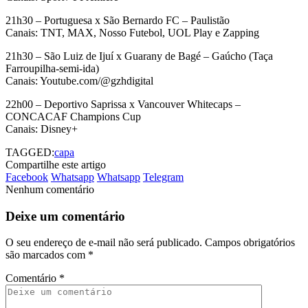
21h30 – Portuguesa x São Bernardo FC – Paulistão
Canais: TNT, MAX, Nosso Futebol, UOL Play e Zapping
21h30 – São Luiz de Ijuí x Guarany de Bagé – Gaúcho (Taça
Farroupilha-semi-ida)
Canais: Youtube.com/@gzhdigital
22h00 – Deportivo Saprissa x Vancouver Whitecaps –
CONCACAF Champions Cup
Canais: Disney+
TAGGED:
capa
Compartilhe este artigo
Facebook
Whatsapp
Whatsapp
Telegram
Nenhum comentário
Deixe um comentário
O seu endereço de e-mail não será publicado.
Campos obrigatórios
são marcados com
*
Comentário
*