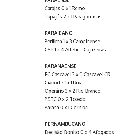
Carajás 0 x 1 Remo
Tapajós 2 x 1 Paragominas
PARAIBANO
Perilima 1 x 3 Campinense
CSP 1 x 4 Atlético Cajazeiras
PARANAENSE
FC Cascavel 3 x 0 Cascavel CR
Cianorte 1 x 1 União
Operário 3 x 2 Rio Branco
PSTC 0 x 2 Toledo
Paraná 0 x 1 Coritiba
PERNAMBUCANO
Decisão Bonito 0 x 4 Afogados