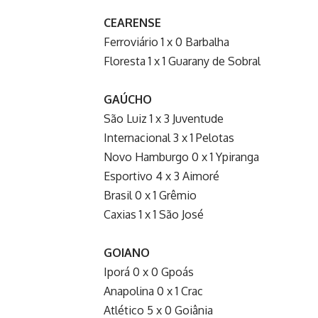
CEARENSE
Ferroviário 1 x 0 Barbalha
Floresta 1 x 1 Guarany de Sobral
GAÚCHO
São Luiz 1 x 3 Juventude
Internacional 3 x 1 Pelotas
Novo Hamburgo 0 x 1 Ypiranga
Esportivo 4 x 3 Aimoré
Brasil 0 x 1 Grêmio
Caxias 1 x 1 São José
GOIANO
Iporá 0 x 0 Gpoás
Anapolina 0 x 1 Crac
Atlético 5 x 0 Goiânia