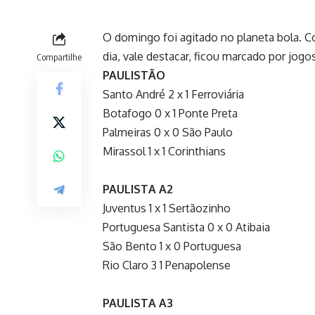
O domingo foi agitado no planeta bola.
dia, vale destacar, ficou marcado por jogo
Compartilhe
PAULISTÃO
Santo André 2 x 1 Ferroviária
Botafogo 0 x 1 Ponte Preta
Palmeiras 0 x 0 São Paulo
Mirassol 1 x 1 Corinthians
PAULISTA A2
Juventus 1 x 1 Sertãozinho
Portuguesa Santista 0 x 0 Atibaia
São Bento 1 x 0 Portuguesa
Rio Claro 3 1 Penapolense
PAULISTA A3