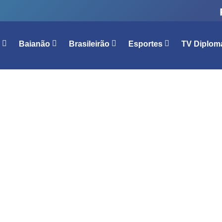
l
Baianão
Brasileirão
Esportes
TV Diplom