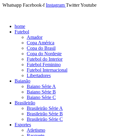
Whatsapp
Facebook-f
Instagram
Twitter
Youtube
home
Futebol
Amador
Copa América
Copa do Brasil
Copa do Nordeste
Futebol do Interior
Futebol Feminino
Futebol Internacional
Libertadores
Baianão
Baiano Série A
Baiano Série B
Baiano Série C
Brasileirão
Brasileirão Série A
Brasileirão Série B
Brasileirão Série C
Esportes
Atletismo
Basquete