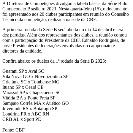
A Diretoria de Competições divulgou a tabela básica da Série B do
Campeonato Brasileiro 2023. Nesta quarta-feira (15), o documento
foi apresentado aos 20 clubes participantes em reunião do Conselho
Técnico da competição, realizada na sede da CBF.
A primeira rodada da Série B será aberta no dia 14 de abril e terá
dez partidas. Além dos representantes dos clubes, a reunião contou
com a participação do Presidente da CBF, Ednaldo Rodrigues, de
nove Presidentes de federações envolvidas no campeonato e
diretores da entidade.
Confira abaixo os duelos da 1ª rodada da Série B 2023:
Guarani SP x Avaí SC
Vila Nova GO x Novorizontino SP
Criciúma SC x Tombense MG
Ituano SP x Ceará CE
Mirassol SP x Chapecoense SC
Vitória BA x Ponte Preta SP
Sampaio Corrêa MA x Atlético GO
Juventude RS x Botafogo SP
Londrina PR x ABC RN
CRB AL x Sport PE
Fonte: CBF