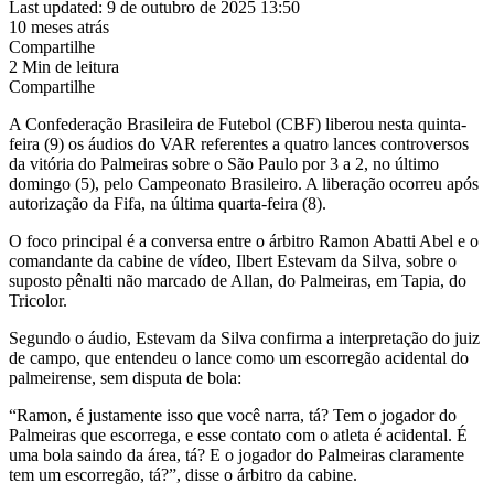
Last updated: 9 de outubro de 2025 13:50
10 meses atrás
Compartilhe
2 Min de leitura
Compartilhe
A Confederação Brasileira de Futebol (CBF) liberou nesta quinta-
feira (9) os áudios do VAR referentes a quatro lances controversos
da vitória do Palmeiras sobre o São Paulo por 3 a 2, no último
domingo (5), pelo Campeonato Brasileiro. A liberação ocorreu após
autorização da Fifa, na última quarta-feira (8).
O foco principal é a conversa entre o árbitro Ramon Abatti Abel e o
comandante da cabine de vídeo, Ilbert Estevam da Silva, sobre o
suposto pênalti não marcado de Allan, do Palmeiras, em Tapia, do
Tricolor.
Segundo o áudio, Estevam da Silva confirma a interpretação do juiz
de campo, que entendeu o lance como um escorregão acidental do
palmeirense, sem disputa de bola:
“Ramon, é justamente isso que você narra, tá? Tem o jogador do
Palmeiras que escorrega, e esse contato com o atleta é acidental. É
uma bola saindo da área, tá? E o jogador do Palmeiras claramente
tem um escorregão, tá?”, disse o árbitro da cabine.