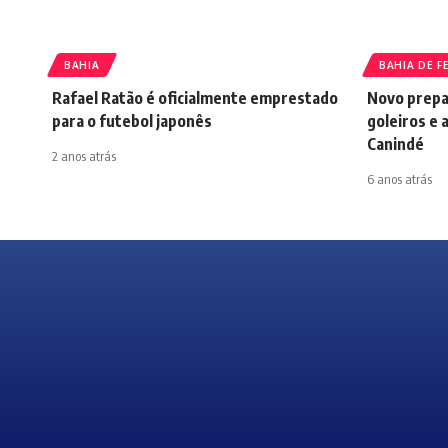
BAHIA
BAHIA DE F
Rafael Ratão é oficialmente emprestado
Novo prepar
para o futebol japonês
goleiros e 
Canindé
2 anos atrás
6 anos atrás