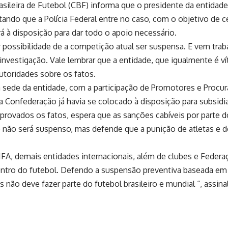
asileira de Futebol (CBF) informa que o presidente da entidade
citando que a Polícia Federal entre no caso, com o objetivo de 
rá à disposição para dar todo o apoio necessário.
er possibilidade de a competição atual ser suspensa. E vem tr
nvestigação. Vale lembrar que a entidade, que igualmente é vít
toridades sobre os fatos.
a sede da entidade, com a participação de Promotores e Procur
a Confederação já havia se colocado à disposição para subsidi
mprovados os fatos, espera que as sanções cabíveis por parte
 não será suspenso, mas defende que a punição de atletas e 
A, demais entidades internacionais, além de clubes e Federaç
o dentro do futebol. Defendo a suspensão preventiva baseada e
o deve fazer parte do futebol brasileiro e mundial “, assina