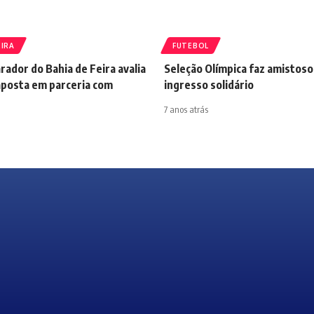
EIRA
FUTEBOL
ador do Bahia de Feira avalia
Seleção Olímpica faz amistos
aposta em parceria com
ingresso solidário
7 anos atrás