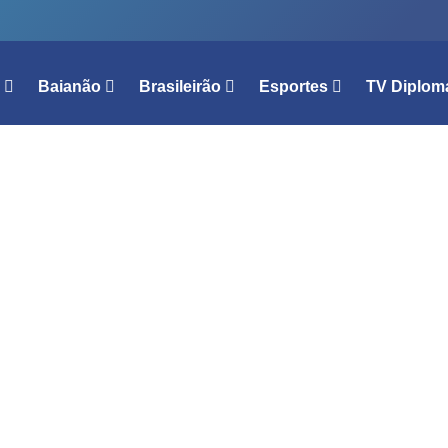
l
Baianão
Brasileirão
Esportes
TV Diplom