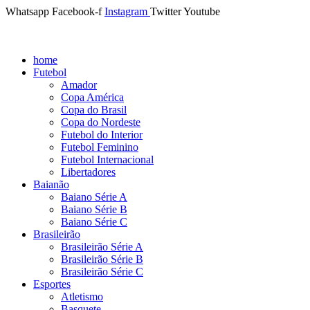
Whatsapp
Facebook-f
Instagram
Twitter
Youtube
home
Futebol
Amador
Copa América
Copa do Brasil
Copa do Nordeste
Futebol do Interior
Futebol Feminino
Futebol Internacional
Libertadores
Baianão
Baiano Série A
Baiano Série B
Baiano Série C
Brasileirão
Brasileirão Série A
Brasileirão Série B
Brasileirão Série C
Esportes
Atletismo
Basquete