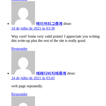
메이저리그중계
disse:
24 de julho de 2021 às 03:38
Way cool! Some very valid points! I appreciate you writing
this write-up plus the rest of the site is really good.
Responder
에레디비지에중계
disse:
24 de julho de 2021 às 03:45
web page repeatedly.
Responder