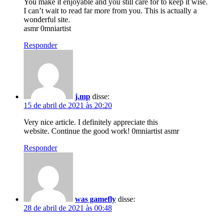
You make it enjoyable and you still care for to keep it wise.
I can’t wait to read far more from you. This is actually a
wonderful site.
asmr 0mniartist
Responder
j.mp
disse:
15 de abril de 2021 às 20:20
Very nice article. I definitely appreciate this
website. Continue the good work! 0mniartist asmr
Responder
was gamefly
disse:
28 de abril de 2021 às 00:48