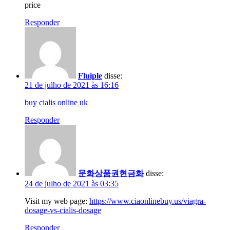
price
Responder
Fluiple
disse:
21 de julho de 2021 às 16:16
buy cialis online uk
Responder
문화상품권현금화
disse:
24 de julho de 2021 às 03:35
Visit my web page:
https://www.ciaonlinebuy.us/viagra-
dosage-vs-cialis-dosage
Responder