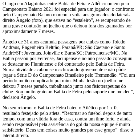
O jogo em Alagoinhas entre Bahia de Feira e Atlético ontem pelo
Campeonato Baiano 2021 foi especial para um jogador: o confronto
pelo Campeonato Baiano marcou a volta aos gramados do lateral-
direito Ângelo (foto), que estava no “estaleiro”, se recuperando de
uma grave contusão no joelho que o deixou fora dos gramados por
aproximadamente 7 meses.
Ângelo de 31 anos acumula passagens por clubes como Toledo,
Andraus, Engenheiro Beltrão, Paraná/PR; São Caetano e Santo
André/SP; Juventus, Joinville e Barra/SC; Patrocinense/MG. Na
Bahia passou por Feirense, Jacuipense e no ano passado conseguiu
se destacar no Fluminense e foi contratado pelo Bahia de Feira.
Numa atividade acabou se machucando gravemente e não pôde
jogar a Série D do Campeonato Brasileiro pelo Tremendão. “Foi um
período muito complicado pra mim. Minha lesão no joelho me
deixou 7 meses parado, trabalhando junto aos fisioterapeutas do
clube. Sou muito grato ao Bahia de Feira pelo suporte que me deu”,
declarou Ângelo.
No seu retorno, o Bahia de Feira bateu o Atlético por 1 x 0,
resultado festejado pelo atleta. “Retornar ao futebol depois de tanto
tempo, com uma vitória fora de casa, contra um time forte, e ainda
sendo responsável pela assistência do gol da nossa equipe é muito
satisfatório. Deus tem coisas muito grandes pra esse grupo”, disse o
lateral-direito.