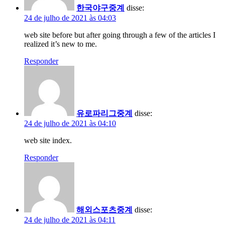
한국야구중계
disse:
24 de julho de 2021 às 04:03
web site before but after going through a few of the articles I
realized it’s new to me.
Responder
유로파리그중계
disse:
24 de julho de 2021 às 04:10
web site index.
Responder
해외스포츠중계
disse:
24 de julho de 2021 às 04:11