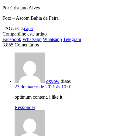
Por Cristiano Alves
Foto – Ascom Bahia de Feira
TAGGED:
capa
Compartilhe este artigo
Facebook
Whatsapp
Whatsapp
Telegram
3.855 Comentários
oxvow
disse:
23 de março de 2021 às 10:01
optimum content, i like it
Responder