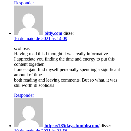
Responder
bitly.com
disse:
16 de maio de 2021 às 14:09
scoliosis
Having read this I thought it was really informative.
I appreciate you finding the time and energy to put this
content together.
I once again find myself personally spending a significant
amount of time
both reading and leaving comments. But so what, it was
still worth it! scoliosis
Responder
https://785days.tumblr.com/
disse:
19 de maio de 2021 às 21:56