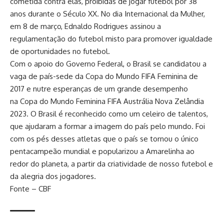
cometida contra elas, proibidas de jogar futebol por 38
anos durante o Século XX. No dia Internacional da Mulher,
em 8 de março, Ednaldo Rodrigues assinou a
regulamentação do futebol misto para promover igualdade
de oportunidades no futebol.
Com o apoio do Governo Federal, o Brasil se candidatou a
vaga de país-sede da Copa do Mundo FIFA Feminina de
2017 e nutre esperanças de um grande desempenho
na Copa do Mundo Feminina FIFA Austrália Nova Zelândia
2023. O Brasil é reconhecido como um celeiro de talentos,
que ajudaram a formar a imagem do país pelo mundo. Foi
com os pés desses atletas que o país se tornou o único
pentacampeão mundial e popularizou a Amarelinha ao
redor do planeta, a partir da criatividade de nosso futebol e
da alegria dos jogadores.
Fonte – CBF