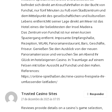
befindet sich direkt am Kreuzfahrthafen in der Bucht von
Funchal, nur fünf Minuten zu Fuß vom Stadtzentrum und
dem Mittelpunkt des gesellschaftlichen und kulturellen
Lebens entfernt.Mit seiner Lage direkt am Meer ist das
Hotel eines der beliebtesten der Insel Madeira.
Das Zentrum von Funchal ist nur einen kurzen
Spaziergang entfernt. Imposante Empfangshalle,
Rezeption, WLAN, Panoramarestaurant, Bars, Geschäfte,
Friseur. Genießen Sie den Ausblick von der neuen
Panoramaterrasse und versuchen Sie am Abend Ihr
Glück im hoteleigenen Casino. In Traumlage auf einem
Felsen mit toller Aussicht auf Funchal und den Hafen.
References:
https://online-spielhallen.de/nine-casino-freispiele-ihr-
umfassender-leitfaden/
Trusted Casino Sites
Responder
27 de dezembro de 2025 às 07:05
Reviews provide details on a casino’s game selection,