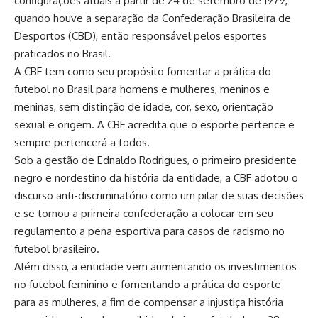
configurações atuais a partir de 24 de setembro de 1979,
quando houve a separação da Confederação Brasileira de
Desportos (CBD), então responsável pelos esportes
praticados no Brasil.
A CBF tem como seu propósito fomentar a prática do
futebol no Brasil para homens e mulheres, meninos e
meninas, sem distinção de idade, cor, sexo, orientação
sexual e origem. A CBF acredita que o esporte pertence e
sempre pertencerá a todos.
Sob a gestão de Ednaldo Rodrigues, o primeiro presidente
negro e nordestino da história da entidade, a CBF adotou o
discurso anti-discriminatório como um pilar de suas decisões
e se tornou a primeira confederação a colocar em seu
regulamento a pena esportiva para casos de racismo no
futebol brasileiro.
Além disso, a entidade vem aumentando os investimentos
no futebol feminino e fomentando a prática do esporte
para as mulheres, a fim de compensar a injustiça história