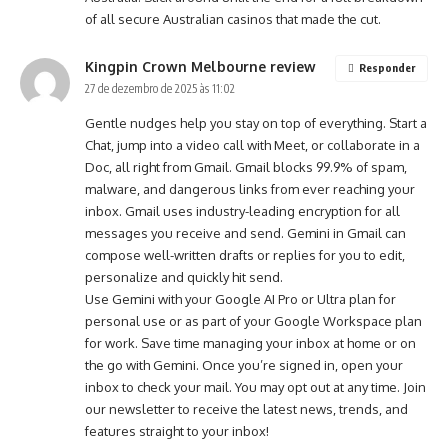
of all secure Australian casinos that made the cut.
Kingpin Crown Melbourne review
Responder
27 de dezembro de 2025 às 11:02
Gentle nudges help you stay on top of everything. Start a
Chat, jump into a video call with Meet, or collaborate in a
Doc, all right from Gmail. Gmail blocks 99.9% of spam,
malware, and dangerous links from ever reaching your
inbox. Gmail uses industry-leading encryption for all
messages you receive and send. Gemini in Gmail can
compose well-written drafts or replies for you to edit,
personalize and quickly hit send.
Use Gemini with your Google AI Pro or Ultra plan for
personal use or as part of your Google Workspace plan
for work. Save time managing your inbox at home or on
the go with Gemini. Once you’re signed in, open your
inbox to check your mail. You may opt out at any time. Join
our newsletter to receive the latest news, trends, and
features straight to your inbox!