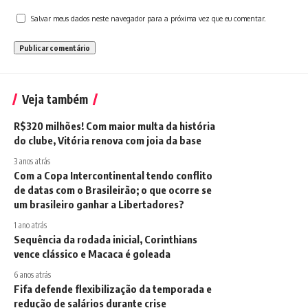
Salvar meus dados neste navegador para a próxima vez que eu comentar.
Veja também
R$320 milhões! Com maior multa da história
do clube, Vitória renova com joia da base
3 anos atrás
Com a Copa Intercontinental tendo conflito
de datas com o Brasileirão; o que ocorre se
um brasileiro ganhar a Libertadores?
1 ano atrás
Sequência da rodada inicial, Corinthians
vence clássico e Macaca é goleada
6 anos atrás
Fifa defende flexibilização da temporada e
redução de salários durante crise