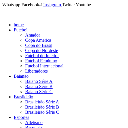
Whatsapp
Facebook-f
Instagram
Twitter
Youtube
home
Futebol
Amador
Copa América
Copa do Brasil
Copa do Nordeste
Futebol do Interior
Futebol Feminino
Futebol Internacional
Libertadores
Baianão
Baiano Série A
Baiano Série B
Baiano Série C
Brasileirão
Brasileirão Série A
Brasileirão Série B
Brasileirão Série C
Esportes
Atletismo
Basquete