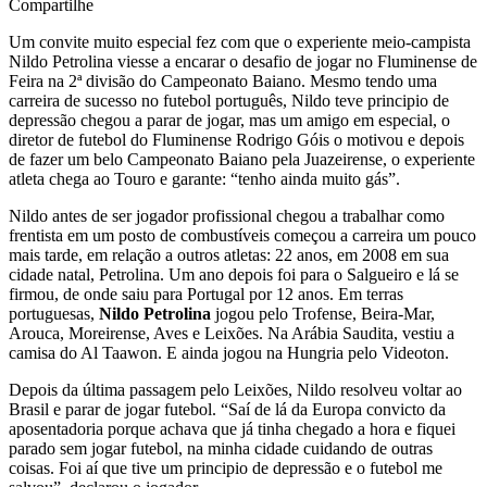
Compartilhe
Um convite muito especial fez com que o experiente meio-campista
Nildo Petrolina viesse a encarar o desafio de jogar no Fluminense de
Feira na 2ª divisão do Campeonato Baiano. Mesmo tendo uma
carreira de sucesso no futebol português, Nildo teve principio de
depressão chegou a parar de jogar, mas um amigo em especial, o
diretor de futebol do Fluminense Rodrigo Góis o motivou e depois
de fazer um belo Campeonato Baiano pela Juazeirense, o experiente
atleta chega ao Touro e garante: “tenho ainda muito gás”.
Nildo antes de ser jogador profissional chegou a trabalhar como
frentista em um posto de combustíveis começou a carreira um pouco
mais tarde, em relação a outros atletas: 22 anos, em 2008 em sua
cidade natal, Petrolina. Um ano depois foi para o Salgueiro e lá se
firmou, de onde saiu para Portugal por 12 anos. Em terras
portuguesas,
Nildo Petrolina
jogou pelo Trofense, Beira-Mar,
Arouca, Moreirense, Aves e Leixões. Na Arábia Saudita, vestiu a
camisa do Al Taawon. E ainda jogou na Hungria pelo Videoton.
Depois da última passagem pelo Leixões, Nildo resolveu voltar ao
Brasil e parar de jogar futebol. “Saí de lá da Europa convicto da
aposentadoria porque achava que já tinha chegado a hora e fiquei
parado sem jogar futebol, na minha cidade cuidando de outras
coisas. Foi aí que tive um principio de depressão e o futebol me