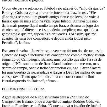
salvou”, declarou o jogador.
O convite para o retorno ao futebol veio através do “anjo da guarda”
Rodrigo Góis, na época diretor de futebol da Juazeirense. “Ele
(Rodrigo) se tornou um grande amigo meu e me levou de volta a
fazer o que eu mais amo na vida: jogar futebol. Achava que não
daria mais porque fiquei muito tempo fora, o sistema de jogo dos
técnicos aqui é diferente e isso poderia complicar, mas quando a
gente ama o que faz, supera as dificuldades. Foi assim, que me
adaptei, fiz uma boa competição e depois ainda joguei pelo
Petrolina”, lembra.
Este ano de volta a Juazeirense, o veterano foi um dos destaques do
Cancão de Fogo e inclusive está concorrendo como o melhor lateral-
esquerdo do Campeonato Baiano, uma posição que não é a sua de
origem. “Não sou muito de ficar falando sobre mim mesmo, mas
dentro de campo, onde o treinador precisar eu jogo. Fazer a lateral
foi uma questão de necessidade e graças a Deus foi melhor do que
eu esperava. Tanto que fui indicado a concorrer como melhor
lateral-esquerdo do Baiano”, afirmou.
FLUMINENSE DE FEIRA
Agora as atenções de Nildo se voltam para a 2ª divisão do
Campeonato Baiano, onde a convite do amigo Rodrigo Góis, vai
jogar no Fluminense de Feira. “O que motiva o jogador de futebol