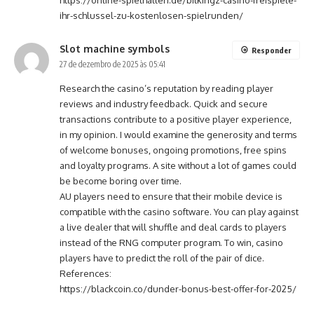
https://online-spielhallen.de/bitkingz-casino-freispiele-
ihr-schlussel-zu-kostenlosen-spielrunden/
Slot machine symbols
Responder
27 de dezembro de 2025 às 05:41
Research the casino’s reputation by reading player
reviews and industry feedback. Quick and secure
transactions contribute to a positive player experience,
in my opinion. I would examine the generosity and terms
of welcome bonuses, ongoing promotions, free spins
and loyalty programs. A site without a lot of games could
be become boring over time.
AU players need to ensure that their mobile device is
compatible with the casino software. You can play against
a live dealer that will shuffle and deal cards to players
instead of the RNG computer program. To win, casino
players have to predict the roll of the pair of dice.
References:
https://blackcoin.co/dunder-bonus-best-offer-for-2025/