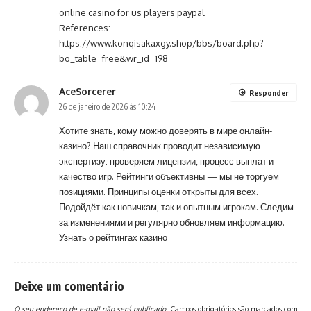
online casino for us players paypal
References:
https://www.konqisakaxgy.shop/bbs/board.php?
bo_table=free&wr_id=198
AceSorcerer
Responder
26 de janeiro de 2026 às 10:24
Хотите знать, кому можно доверять в мире онлайн-
казино? Наш справочник проводит независимую
экспертизу: проверяем лицензии, процесс выплат и
качество игр. Рейтинги объективны — мы не торгуем
позициями. Принципы оценки открыты для всех.
Подойдёт как новичкам, так и опытным игрокам. Следим
за изменениями и регулярно обновляем информацию.
Узнать о рейтингах казино
Deixe um comentário
O seu endereço de e-mail não será publicado.
Campos obrigatórios são marcados com