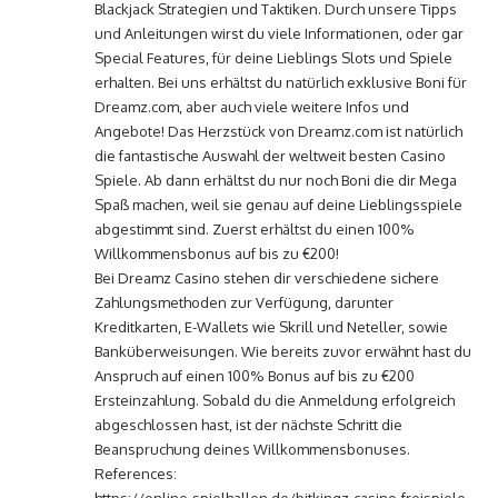
Blackjack Strategien und Taktiken. Durch unsere Tipps
und Anleitungen wirst du viele Informationen, oder gar
Special Features, für deine Lieblings Slots und Spiele
erhalten. Bei uns erhältst du natürlich exklusive Boni für
Dreamz.com, aber auch viele weitere Infos und
Angebote! Das Herzstück von Dreamz.com ist natürlich
die fantastische Auswahl der weltweit besten Casino
Spiele. Ab dann erhältst du nur noch Boni die dir Mega
Spaß machen, weil sie genau auf deine Lieblingsspiele
abgestimmt sind. Zuerst erhältst du einen 100%
Willkommensbonus auf bis zu €200!
Bei Dreamz Casino stehen dir verschiedene sichere
Zahlungsmethoden zur Verfügung, darunter
Kreditkarten, E-Wallets wie Skrill und Neteller, sowie
Banküberweisungen. Wie bereits zuvor erwähnt hast du
Anspruch auf einen 100% Bonus auf bis zu €200
Ersteinzahlung. Sobald du die Anmeldung erfolgreich
abgeschlossen hast, ist der nächste Schritt die
Beanspruchung deines Willkommensbonuses.
References: