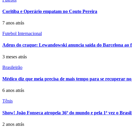
Coritiba e Operário empatam no Couto Pereira
7 anos atrás
Futebol Internacional
Adeus do craque: Lewandowski anuncia saída do Barcelona ao f
3 meses atrás
Brasileirão
Médico diz que meia precisa de mais tempo para se recuperar no
6 anos atrás
Tênis
Show! João Fonseca atropela 36º do mundo e pela 1ª vez o Brasil 
2 anos atrás