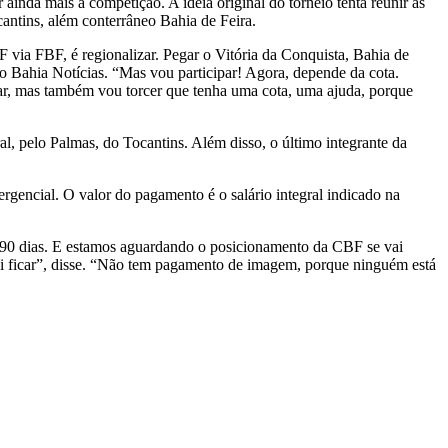
ainda mais a competição. A ideia original do torneio tenta reunir as
cantins, além conterrâneo Bahia de Feira.
 via FBF, é regionalizar. Pegar o Vitória da Conquista, Bahia de
ao Bahia Notícias. “Mas vou participar! Agora, depende da cota.
par, mas também vou torcer que tenha uma cota, uma ajuda, porque
 pelo Palmas, do Tocantins. Além disso, o último integrante da
gencial. O valor do pagamento é o salário integral indicado na
 90 dias. E estamos aguardando o posicionamento da CBF se vai
i ficar”, disse. “Não tem pagamento de imagem, porque ninguém está