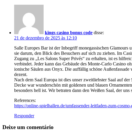
kings casino bonus code
disse:
21 de dezembro de 2025 às 12:10
Salle Europes Bar ist der Inbegriff monegassischen Glamours u
sie darum, den Blick des Besuchers auf sich zu ziehen. Im C
Zugang zu „Les Salons Super Privés“ zu erhalten, ist es hilfre
verbindet. Jeder kann das Gebäude des Monte-Carlo Casino oh
ionische Säulen aus Onyx. Die auffällig schöne Außenfassade 
dezent.
Nach dem Saal Europa ist dies unser zweitliebster Saal auf de
Decke war wunderschön mit goldenen und blauen Ornamenten au
besonders hell ist. Wir betraten dann den Weißen Saal, der uns s
References:
https://online-spielhallen.de/umfassender-leitfaden-zum-cosmo
Responder
Deixe um comentário