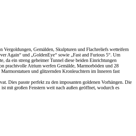
on Vergoldungen, Gemälden, Skulpturen und Flachreliefs wetteifern
 Never Again“ und „GoldenEye“ sowie „Fast and Furious 5“. Um
ite, da ein streng geheimer Tunnel diese beiden Einrichtungen
schon prachtvolle Atrium werfen Gemälde, Marmorböden und 28
 Marmorstatuen und glitzernden Kronleuchtern im Inneren fast
rivat. Dies passte perfekt zu den imposanten goldenen Vorhängen. Die
st mit großen Fenstern weit nach außen geöffnet, wodurch es