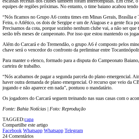
escassas receitas dos clubes também foram interrompidas. Em crise, o p
equipes de regiões próximas. No entanto, o time baiano acabou tendo 
“Nós ficamos no Grupo A6 contra times em Minas Gerais, Brasília e T
Feira, o Atlético, os dois de Sergipe e um de Alagoas e a gente fica 
Precisamos da cota, porque sozinho nenhum clube vai, a não ser que 
serão três meses de campeonato. Por isso que estou mantendo os jog
Além do Carcará e do Tremendão, o grupo A6 é composto pelos mineir
chave será o vencedor do confronto da preliminar entre Tocantinópoli
Para manter o elenco, formado para a disputa do Campeonato Baiano, 
carteira de trabalho.
“Nós acabamos de pagar a segunda parcela do plano emergencial. Ain
haver outra demanda de plano emergencial. O recurso que veio da CB
jogando e não aparece em nada”, pontuou o mandatário.
Os jogadores do Carcará seguem treinando nas suas casas com o aco
Fonte: Bahia Notícias | Foto: Reprodução
TAGGED:
capa
Compartilhe este artigo
Facebook
Whatsapp
Whatsapp
Telegram
24 Comentários