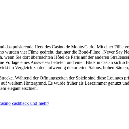
nd das pulsierende Herz des Casino de Monte-Carlo. Mit einer Fülle v
asino wurden vier Filme gedreht, darunter die Bond-Filme „Never Say
ich, wenn Sie dort übernachten Hôtel de Paris auf der anderen Straßense
ne Vorlage eines Ausweises betreten und einen Blick in das an sich 
wirkt im Vergleich zu den aufwendig dekorierten Salons, hohen Säulen,
r Strecke. Während der Öffnungszeiten der Spiele sind diese Lounges p
f weißem Hintergrund. Es wurde früher als Lesezimmer genutzt und i
ehr elegant erschien.
-casino-cashback-und-mehr/