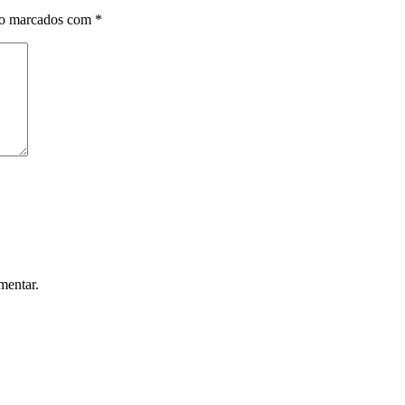
ão marcados com
*
mentar.