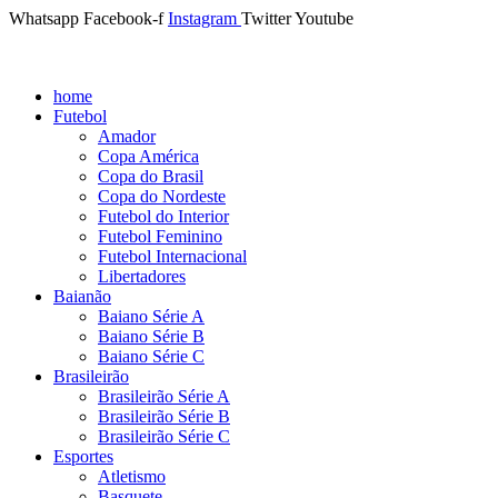
Whatsapp
Facebook-f
Instagram
Twitter
Youtube
home
Futebol
Amador
Copa América
Copa do Brasil
Copa do Nordeste
Futebol do Interior
Futebol Feminino
Futebol Internacional
Libertadores
Baianão
Baiano Série A
Baiano Série B
Baiano Série C
Brasileirão
Brasileirão Série A
Brasileirão Série B
Brasileirão Série C
Esportes
Atletismo
Basquete