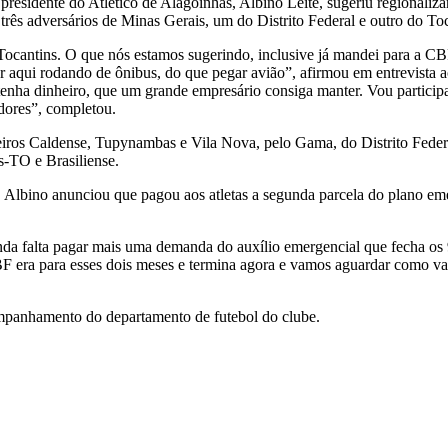
residente do Atlético de Alagoinhas, Albino Leite, sugeriu regionalizar 
três adversários de Minas Gerais, um do Distrito Federal e outro do To
ocantins. O que nós estamos sugerindo, inclusive já mandei para a CBF
por aqui rodando de ônibus, do que pegar avião”, afirmou em entrevista 
tenha dinheiro, que um grande empresário consiga manter. Vou partici
adores”, completou.
os Caldense, Tupynambas e Vila Nova, pelo Gama, do Distrito Federal,
s-TO e Brasiliense.
Albino anunciou que pagou aos atletas a segunda parcela do plano emer
da falta pagar mais uma demanda do auxílio emergencial que fecha os
F era para esses dois meses e termina agora e vamos aguardar como va
mpanhamento do departamento de futebol do clube.