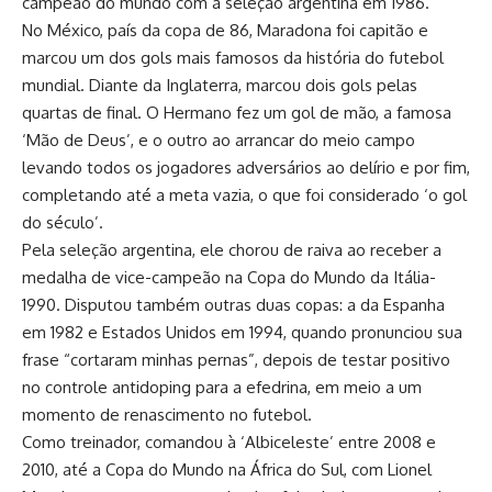
campeão do mundo com a seleção argentina em 1986.
No México, país da copa de 86, Maradona foi capitão e
marcou um dos gols mais famosos da história do futebol
mundial. Diante da Inglaterra, marcou dois gols pelas
quartas de final. O Hermano fez um gol de mão, a famosa
‘Mão de Deus’, e o outro ao arrancar do meio campo
levando todos os jogadores adversários ao delírio e por fim,
completando até a meta vazia, o que foi considerado ‘o gol
do século’.
Pela seleção argentina, ele chorou de raiva ao receber a
medalha de vice-campeão na Copa do Mundo da Itália-
1990. Disputou também outras duas copas: a da Espanha
em 1982 e Estados Unidos em 1994, quando pronunciou sua
frase “cortaram minhas pernas”, depois de testar positivo
no controle antidoping para a efedrina, em meio a um
momento de renascimento no futebol.
Como treinador, comandou à ‘Albiceleste’ entre 2008 e
2010, até a Copa do Mundo na África do Sul, com Lionel