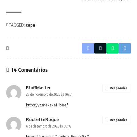
TAGGED:
capa
14 Comentários
BluffMaster
Responder
29 de novembro de 2025 às 06:51
https://t.me/s/ef_beef
RouletteRogue
Responder
6 de dezembro de 2025 às 05:18
https://t.me/s/iGaming_live/4867