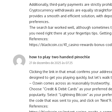
Additionally, third-party payments are strictly pr
Cryptocurrency withdrawals are equally straightfor
provides a smooth and efficient solution, with dep
preferences.
The search bar worked well, although sometimes the
you need right there at your fingertips tips. Gett
References:
https://blackcoin.co/41_casino-rewards-bonus-code
how to play two handed pinochle
27 de dezembro de 2025 às 07:25
Clicking the link in that email confirms your addr
designed to get you playing quickly, but let’s wal
– Ozwin comes across as reasonably trustworthy.
Choose “Credit & Debit Cards” as your preferred de
popularity. Select “Lightning Bitcoin” as your pref
the code that was sent to you, and click on ‘Next
References:
https://blackcoin.co/instant-casino-awaits-a-com