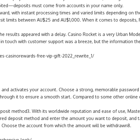
ohibited—deposits must come from accounts in your name only.
ward, with instant processing times and varied limits depending on t
osit limits between AU$25 and AU$1,000. When it comes to deposits, Ro
 results appeared with a delay. Casino Rocket is a very Urban Modern
ing in touch with customer support was a breeze, but the information 
s-casinorewards-free-vip-gift-2022_rewrite_1/
ess and activates your account. Choose a strong, memorable password 
k through it to ensure a smooth start. Compared to some other online
posit method3. With its worldwide reputation and ease of use, MasterCa
erred deposit method and enter the amount you want to deposit, and ta
’9. Choose the account from which the amount will be withdrawn8.
prehensive-look/