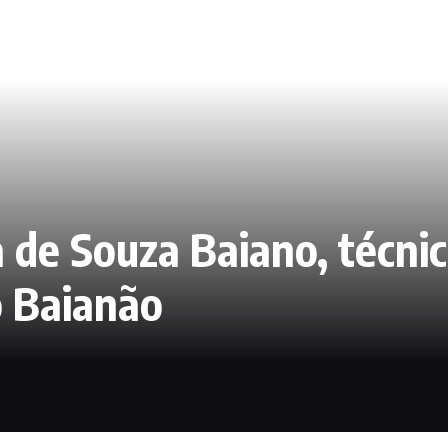
a de Souza Baiano, técni
o Baianão