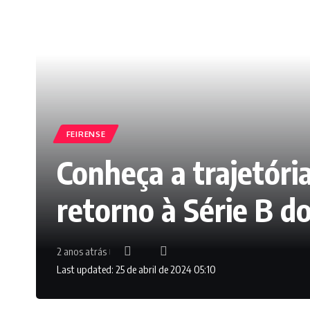
FEIRENSE
Conheça a trajetóri
retorno à Série B d
2 anos atrás
Last updated: 25 de abril de 2024 05:10