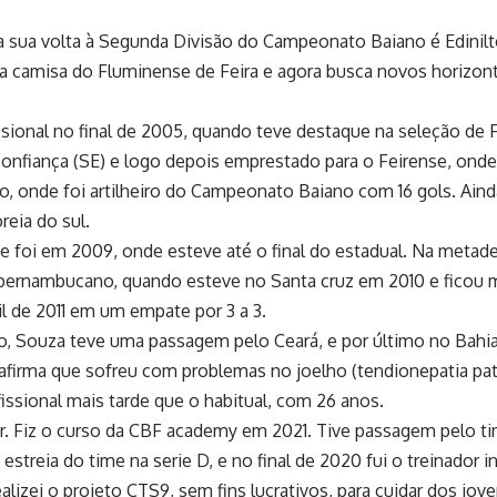
 sua volta à Segunda Divisão do Campeonato Baiano é Edinilto
camisa do Fluminense de Feira e agora busca novos horizonte
issional no final de 2005, quando teve destaque na seleção de
onfiança (SE) e logo depois emprestado para o Feirense, ond
, onde foi artilheiro do Campeonato Baiano com 16 gols. Ai
reia do sul.
 foi em 2009, onde esteve até o final do estadual. Na metade
pernambucano, quando esteve no Santa cruz em 2010 e ficou m
l de 2011 em um empate por 3 a 3.
o, Souza teve uma passagem pelo Ceará, e por último no Bahia d
irma que sofreu com problemas no joelho (tendionepatia patel
ssional mais tarde que o habitual, com 26 anos.
ar. Fiz o curso da CBF academy em 2021. Tive passagem pelo 
a estreia do time na serie D, e no final de 2020 fui o treinador 
izei o projeto CTS9, sem fins lucrativos, para cuidar dos joven