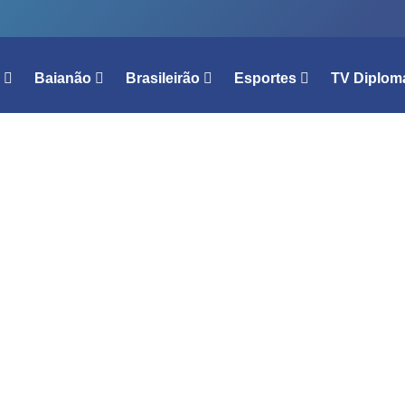
l
Baianão
Brasileirão
Esportes
TV Diplom