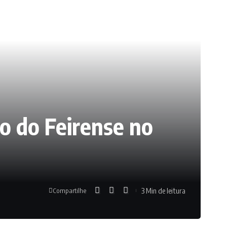
co do Feirense no
3 Min de leitura
Compartilhe