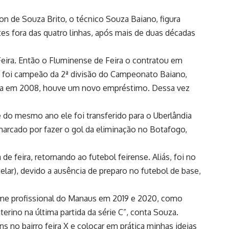
n de Souza Brito, o técnico Souza Baiano, figura
s fora das quatro linhas, após mais de duas décadas
 Feira. Então o Fluminense de Feira o contratou em
e foi campeão da 2ª divisão do Campeonato Baiano,
nda em 2008, houve um novo empréstimo. Dessa vez
 do mesmo ano ele foi transferido para o Uberlândia
arcado por fazer o gol da eliminação no Botafogo,
e feira, retornando ao futebol feirense. Aliás, foi no
ar), devido a ausência de preparo no futebol de base,
time profissional do Manaus em 2019 e 2020, como
interino na última partida da série C”, conta Souza.
s no bairro feira X e colocar em prática minhas ideias