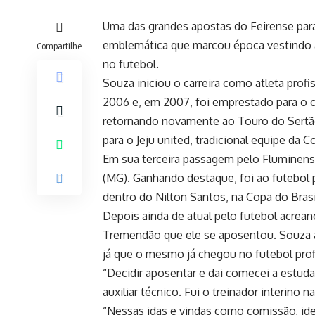
Uma das grandes apostas do Feirense para
emblemática que marcou época vestindo a 
Compartilhe
no futebol.
Souza iniciou o carreira como atleta prof
2006 e, em 2007, foi emprestado para o c
retornando novamente ao Touro do Sertão
para o Jeju united, tradicional equipe da Co
Em sua terceira passagem pelo Fluminense
(MG). Ganhando destaque, foi ao futebol 
dentro do Nilton Santos, na Copa do Brasi
Depois ainda de atual pelo futebol acrean
Tremendão que ele se aposentou. Souza af
já que o mesmo já chegou no futebol profi
“Decidir aposentar e dai comecei a estud
auxiliar técnico. Fui o treinador interino n
“Nessas idas e vindas como comissão, ideal