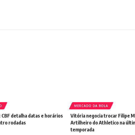
O
MERCADO DA BOLA
: CBF detalha datas e horários
Vitória negocia trocar Filipe 
atro rodadas
Artilheiro do Athletico na últ
temporada