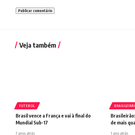
Veja também
FUTEBOL
BRASILEIRÃ
Brasil vence a França e vai à final do
Brasileirão
Mundial Sub-17
de mais qu
7 anos atrás
1 ano atrás