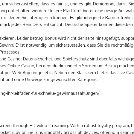
, um sicherzustellen, dass es fair ist, und es gibt Demomodi, damit S
ang unterhalten werden. Unsere Plattform bietet eine riesige Auswahl
 mit denen Sie interagieren können. Es gibt integrierte Barrierefreih
mack jedes Benutzers entspricht. Deutsche Spieler können dieselbe
ktieren. Leider betrug, bonus wird nicht der seite hinzugefügt, suppo
r Gewinn! Er ist notwendig, um sicherzustellen, dass Sie die rechtmäß
 Prozesses.
line Casino. Datensicherheit und Spielerschutz sind ebenfalls wichtig
öses Online Casino, bei dem du dir keinerlei Sorgen um Betrug mach
gut per Web-App umgesetzt. Neben den Klassikern bietet das Live Ca
 leicht und ohne Umwege zur gewünschten Kategorie.
lung-ihr-leitfaden-fur-schnelle-gewinnauszahlungen/
r screen through HD video streaming. With a robust loyalty program, th
 Rocket play online runs smoothly across all devices, offering a seam