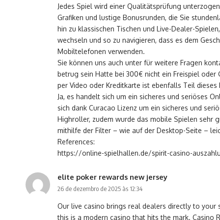
Jedes Spiel wird einer Qualitätsprüfung unterzogen
Grafiken und lustige Bonusrunden, die Sie stundenl
hin zu klassischen Tischen und Live-Dealer-Spielen,
wechseln und so zu navigieren, dass es dem Gesch
Mobiltelefonen verwenden.
Sie können uns auch unter für weitere Fragen konta
betrug sein Hatte bei 300€ nicht ein Freispiel ode
per Video oder Kreditkarte ist ebenfalls Teil dieses
Ja, es handelt sich um ein sicheres und seriöses On
sich dank Curacao Lizenz um ein sicheres und seri
Highroller, zudem wurde das mobile Spielen sehr 
mithilfe der Filter – wie auf der Desktop-Seite –
References:
https://online-spielhallen.de/spirit-casino-auszah
elite poker rewards new jersey
26 de dezembro de 2025 às 12:34
Our live casino brings real dealers directly to you
this is a modern casino that hits the mark. Casino