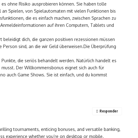
ie es ohne Risiko ausprobieren können. Sie haben tolle
 an Spielen, von Spielautomaten mit vielen Funktionen bis
eitsfunktionen, die es einfach machen, zwischen Sprachen zu
n Anmeldeinformationen auf ihren Computern, Tablets und
rt beleidigt dich, die ganzen positiven rezessionen müssen
ige Person sind, an die wir Geld überweisen.Die Überprüfung
e Punkte, die seriös behandelt werden. Natürlich handelt es
en musst. Der Willkommensbonus eignet sich auch für
sino auch Game Shows. Sie ist einfach, und du kommst
Responder
rilling tournaments, enticing bonuses, and versatile banking,
less experience whether you’re on desktop or mobile.