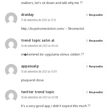
stalkers, let’s sit down and talk why me ??
draiday
Responder
11 de setembro de 2021 às 13:12
http://buystromectolon.com/
– Stromectol
trend topic satın al
Responder
14 de setembro de 2021 às 04:43
m�kemmel bir uygulama olmus cidden ??
appasualp
Responder
15 de setembro de 2021 às 13:01
plaquenil dose
twitter trend topic
Responder
16 de setembro de 2021 às 03:08
It’s a very good app, I didn’t expect this much ??