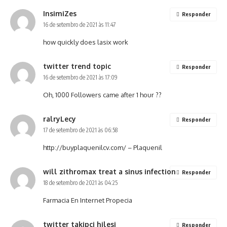
InsimiZes
Responder
16 de setembro de 2021 às 11:47
how quickly does lasix work
twitter trend topic
Responder
16 de setembro de 2021 às 17:09
Oh, 1000 Followers came after 1 hour ??
ralryLecy
Responder
17 de setembro de 2021 às 06:58
http://buyplaquenilcv.com/
– Plaquenil
will zithromax treat a sinus infection
Responder
18 de setembro de 2021 às 04:25
Farmacia En Internet Propecia
twitter takipçi hilesi
Responder