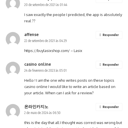
20 de setembro de 2021 às 01:44
I saw exactly the people I predicted, the app is absolutely
real ??
affense
Responder
22 de setembro de 2021 às 04:29
https://buylasixshop.com/
– Lasix
casino online
Responder
24 de fevereiro de 2023 às 05:01
Hello ! I am the one who writes posts on these topics
casino online
I would like to write an article based on
your article. When can I ask for a review?
온라인카지노
Responder
2 de maio de 2024 às 06:50
this is the day that all I thought was correct was wrong but