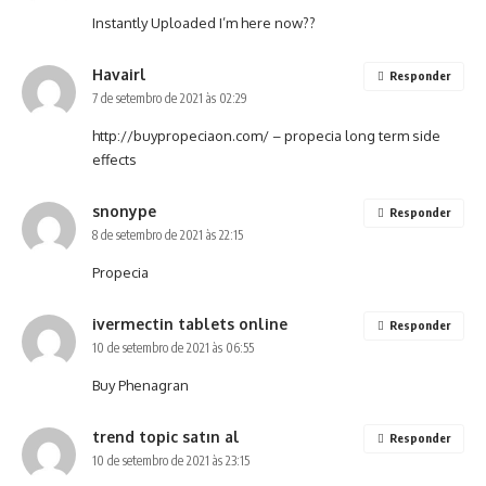
Instantly Uploaded I’m here now??
Havairl
Responder
7 de setembro de 2021 às 02:29
http://buypropeciaon.com/
– propecia long term side
effects
snonype
Responder
8 de setembro de 2021 às 22:15
Propecia
ivermectin tablets online
Responder
10 de setembro de 2021 às 06:55
Buy Phenagran
trend topic satın al
Responder
10 de setembro de 2021 às 23:15