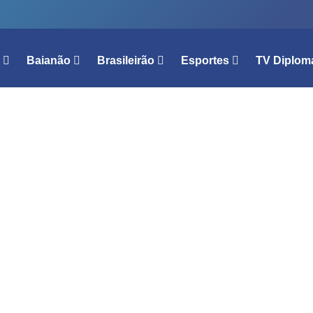
l
Baianão
Brasileirão
Esportes
TV Diplom