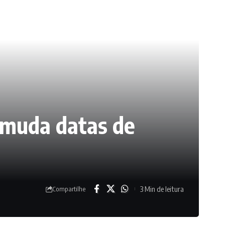
e muda datas de
3 Min de leitura
Compartilhe