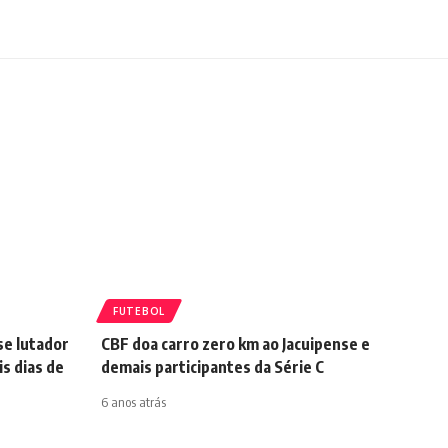
FUTEBOL
se lutador
CBF doa carro zero km ao Jacuipense e
s dias de
demais participantes da Série C
6 anos atrás