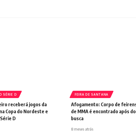
O SÉRIE D
FEIRA DE SANTANA
iro receberá jogos da
Afogamento: Corpo de feiren
 na Copa do Nordeste e
de MMA é encontrado após doi
 Série D
busca
8 meses atrás