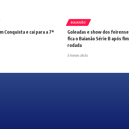
BAIANÃO
m Conquista e cai para a 7ª
Goleadas e show dos feirens
fica o Baianão Série B após fim
rodada
3 meses atrás