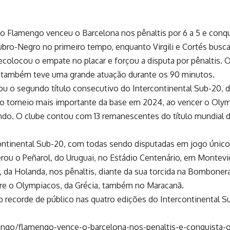
 o Flamengo venceu o Barcelona nos pênaltis por 6 a 5 e conq
 Rubro-Negro no primeiro tempo, enquanto Virgili e Cortés busc
recolocou o empate no placar e forçou a disputa por pênaltis.
 também teve uma grande atuação durante os 90 minutos.
tou o segundo título consecutivo do Intercontinental Sub-20, 
 do torneio mais importante da base em 2024, ao vencer o Olym
do. O clube contou com 13 remanescentes do título mundial d
ontinental Sub-20, com todas sendo disputadas em jogo único 
erou o Peñarol, do Uruguai, no Estádio Centenário, em Montevi
r, da Holanda, nos pênaltis, diante da sua torcida na Bombon
bre o Olympiacos, da Grécia, também no Maracanã.
 o recorde de público nas quatro edições do Intercontinental 
ngo/flamengo-vence-o-barcelona-nos-penaltis-e-conquista-o-