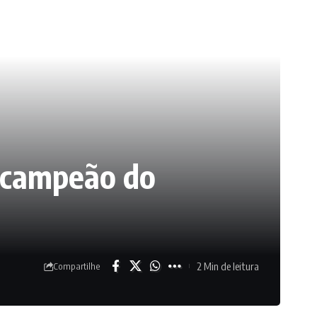
é campeão do
2 Min de leitura
Compartilhe