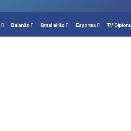
l
Baianão
Brasileirão
Esportes
TV Diplom