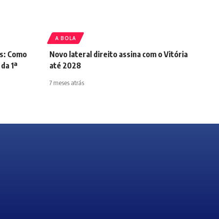
A BOLA
es: Como
Novo lateral direito assina com o Vitória
 da 1ª
até 2028
7 meses atrás