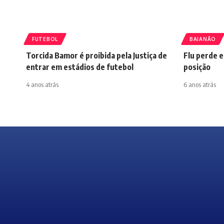
FUTEBOL
BAIANÃO
Torcida Bamor é proibida pela Justiça de
Flu perde e
entrar em estádios de futebol
posição
4 anos atrás
6 anos atrás