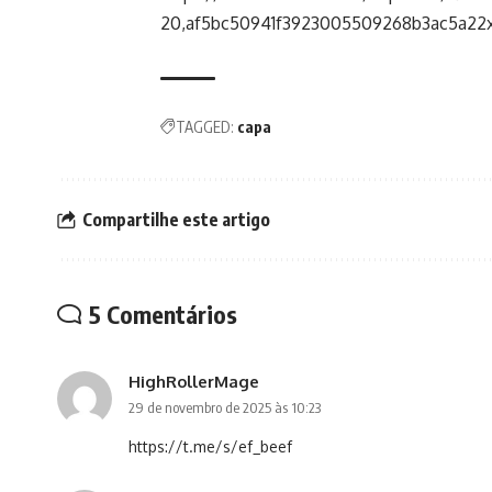
20,af5bc50941f3923005509268b3ac5a22x
TAGGED:
capa
Compartilhe este artigo
5 Comentários
HighRollerMage
29 de novembro de 2025 às 10:23
https://t.me/s/ef_beef