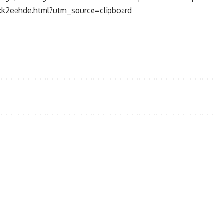
k2eehde.html?utm_source=clipboard