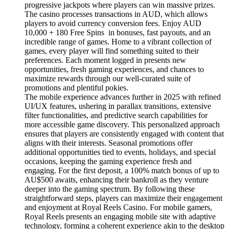
progressive jackpots where players can win massive prizes.
The casino processes transactions in AUD, which allows
players to avoid currency conversion fees. Enjoy AUD
10,000 + 180 Free Spins in bonuses, fast payouts, and an
incredible range of games. Home to a vibrant collection of
games, every player will find something suited to their
preferences. Each moment logged in presents new
opportunities, fresh gaming experiences, and chances to
maximize rewards through our well-curated suite of
promotions and plentiful pokies.
The mobile experience advances further in 2025 with refined
UI/UX features, ushering in parallax transitions, extensive
filter functionalities, and predictive search capabilities for
more accessible game discovery. This personalized approach
ensures that players are consistently engaged with content that
aligns with their interests. Seasonal promotions offer
additional opportunities tied to events, holidays, and special
occasions, keeping the gaming experience fresh and
engaging. For the first deposit, a 100% match bonus of up to
AU$500 awaits, enhancing their bankroll as they venture
deeper into the gaming spectrum. By following these
straightforward steps, players can maximize their engagement
and enjoyment at Royal Reels Casino. For mobile gamers,
Royal Reels presents an engaging mobile site with adaptive
technology, forming a coherent experience akin to the desktop