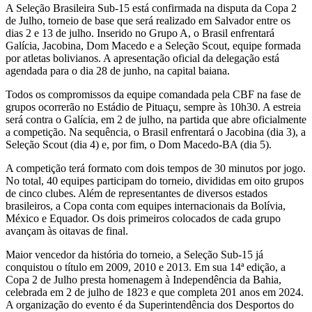
A Seleção Brasileira Sub-15 está confirmada na disputa da Copa 2
de Julho, torneio de base que será realizado em Salvador entre os
dias 2 e 13 de julho. Inserido no Grupo A, o Brasil enfrentará
Galícia, Jacobina, Dom Macedo e a Seleção Scout, equipe formada
por atletas bolivianos. A apresentação oficial da delegação está
agendada para o dia 28 de junho, na capital baiana.
Todos os compromissos da equipe comandada pela CBF na fase de
grupos ocorrerão no Estádio de Pituaçu, sempre às 10h30. A estreia
será contra o Galícia, em 2 de julho, na partida que abre oficialmente
a competição. Na sequência, o Brasil enfrentará o Jacobina (dia 3), a
Seleção Scout (dia 4) e, por fim, o Dom Macedo-BA (dia 5).
A competição terá formato com dois tempos de 30 minutos por jogo.
No total, 40 equipes participam do torneio, divididas em oito grupos
de cinco clubes. Além de representantes de diversos estados
brasileiros, a Copa conta com equipes internacionais da Bolívia,
México e Equador. Os dois primeiros colocados de cada grupo
avançam às oitavas de final.
Maior vencedor da história do torneio, a Seleção Sub-15 já
conquistou o título em 2009, 2010 e 2013. Em sua 14ª edição, a
Copa 2 de Julho presta homenagem à Independência da Bahia,
celebrada em 2 de julho de 1823 e que completa 201 anos em 2024.
A organização do evento é da Superintendência dos Desportos do