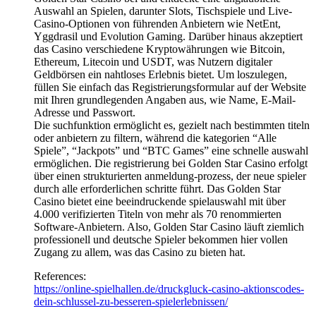
Auswahl an Spielen, darunter Slots, Tischspiele und Live-
Casino-Optionen von führenden Anbietern wie NetEnt,
Yggdrasil und Evolution Gaming. Darüber hinaus akzeptiert
das Casino verschiedene Kryptowährungen wie Bitcoin,
Ethereum, Litecoin und USDT, was Nutzern digitaler
Geldbörsen ein nahtloses Erlebnis bietet. Um loszulegen,
füllen Sie einfach das Registrierungsformular auf der Website
mit Ihren grundlegenden Angaben aus, wie Name, E-Mail-
Adresse und Passwort.
Die suchfunktion ermöglicht es, gezielt nach bestimmten titeln
oder anbietern zu filtern, während die kategorien “Alle
Spiele”, “Jackpots” und “BTC Games” eine schnelle auswahl
ermöglichen. Die registrierung bei Golden Star Casino erfolgt
über einen strukturierten anmeldung-prozess, der neue spieler
durch alle erforderlichen schritte führt. Das Golden Star
Casino bietet eine beeindruckende spielauswahl mit über
4.000 verifizierten Titeln von mehr als 70 renommierten
Software-Anbietern. Also, Golden Star Casino läuft ziemlich
professionell und deutsche Spieler bekommen hier vollen
Zugang zu allem, was das Casino zu bieten hat.
References:
https://online-spielhallen.de/druckgluck-casino-aktionscodes-
dein-schlussel-zu-besseren-spielerlebnissen/