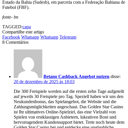
Estado da Bahia (Sudesb), em parceria com a Federação Bahiana de
Futebol (FBF).
fonte- bn
TAGGED:
capa
Compartilhe este artigo
Facebook
Whatsapp
Whatsapp
Telegram
8 Comentários
Betano Cashback Angebot nutzen
disse:
20 de dezembro de 2025 às 18:03
Die 300 Freispiele werden auf die ersten zehn Tage aufgeteilt
auf jeweils 30 Freispiele pro Tag. Speziell haben wir uns den
Neukundenbonus, das Spielangebot, die Website und die
Zahlungsmöglichkeiten angeschaut. Das Golden Star Casino
ist Ihr ultimatives Online-Spielziel, das eine Vielzahl von
Spielen von erstklassigen Anbietern, lukrativen Boni und
hervorragendem Kundensupport bietet. Trete noch heute dem
Golden Star Casino bei und entdecke eine unglaubliche