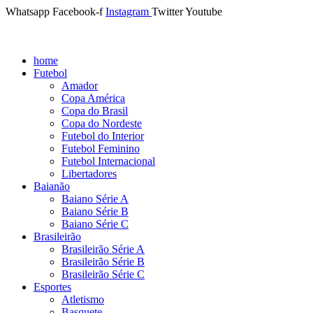
Whatsapp
Facebook-f
Instagram
Twitter
Youtube
home
Futebol
Amador
Copa América
Copa do Brasil
Copa do Nordeste
Futebol do Interior
Futebol Feminino
Futebol Internacional
Libertadores
Baianão
Baiano Série A
Baiano Série B
Baiano Série C
Brasileirão
Brasileirão Série A
Brasileirão Série B
Brasileirão Série C
Esportes
Atletismo
Basquete