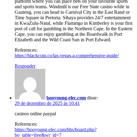
platform where you can place bets on your favourite sports
and sports teams. Windmill is our Free State casino while in
Gauteng, you can head to Carnival City in the East Rand or
Time Square in Pretoria. Sibaya provides 24/7 entertainment
in KwaZulu-Natal, while Flamingo in Kimberley is your first
port of call for gambling in the Northern Cape. In the Eastern
Cape, you can enjoy gambling at the Boardwalk in Port
Elizabeth and the Wild Coast Sun in Port Edward.
References:
https://blackcoin.co/las-vegas-a-comprehensive-guide/
Responder
booyoung-elec.com
disse:
29 de dezembro de 2025 às 10:41
casinos online paypal
References:
https://booyoung-elec.com/bbs/board.php?
bo_table=free&wr_id=7