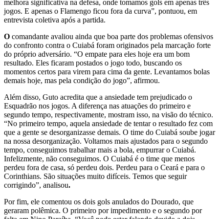
melhora significativa na defesa, onde tomamos gols em apenas três
jogos. E apenas o Flamengo ficou fora da curva”, pontuou, em
entrevista coletiva após a partida.
O
comandante avaliou ainda que boa parte dos problemas ofensivos
do confronto contra o Cuiabá foram originados pela marcação forte
do próprio adversário. “O empate para eles hoje era um bom
resultado. Eles ficaram postados o jogo todo, buscando os
momentos certos para virem para cima da gente. Levantamos bolas
demais hoje, mas pela condição do jogo”, afirmou.
Além disso, Guto acredita que a ansiedade tem prejudicado o
Esquadrão nos jogos. A diferença nas atuações do primeiro e
segundo tempo, respectivamente, mostram isso, na visão do técnico.
“No primeiro tempo, aquela ansiedade de tentar o resultado fez com
que a gente se desorganizasse demais. O time do Cuiabá soube jogar
na nossa desorganização. Voltamos mais ajustados para o segundo
tempo, conseguimos trabalhar mais a bola, empurrar o Cuiabá.
Infelizmente, não conseguimos. O Cuiabá é o time que menos
perdeu fora de casa, só perdeu dois. Perdeu para o Ceará e para o
Corinthians. São situações muito difíceis. Temos que seguir
corrigindo”, analisou
.
Por fim, ele comentou os dois gols anulados do Dourado, que
geraram polêmica. O primeiro por impedimento e o segundo por