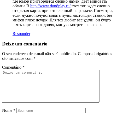
где юмор притворяется словно намёк, даёт миновать
обмана.В
http://www.don8play.ru/
этот топ ждёт словно
открытая карта, приготовленный на раздаче. Посмотри,
если нужно почувствовать пульс настоящей ставки, без
мифов плюс неудач. Для тех любит вес удачи, он будто
взять карты на ладонях, минуя смотреть на экран.
Responder
Deixe um comentário
O seu endereço de e-mail não será publicado.
Campos obrigatórios
são marcados com
*
Comentário
*
Nome
*