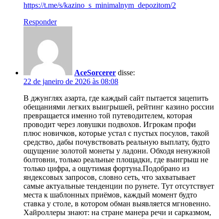
https://t.me/s/kazino_s_minimalnym_depozitom/2
Responder
AceSorcerer
disse:
22 de janeiro de 2026 às 08:08
В джунглях азарта, где каждый сайт пытается зацепить
обещаниями легких выигрышей, рейтинг казино россии
превращается именно той путеводителем, которая
проводит через ловушки подвохов. Игрокам профи
плюс новичков, которые устал с пустых посулов, такой
средство, дабы почувствовать реальную выплату, будто
ощущение золотой монеты у ладони. Обходя ненужной
болтовни, только реальные площадки, где выигрыш не
только цифра, а ощутимая фортуна.Подобрано из
яндексовых запросов, словно сеть, что захватывает
самые актуальные тенденции по рунете. Тут отсутствует
места к шаблонных приёмов, каждый момент будто
ставка у столе, в котором обман выявляется мгновенно.
Хайроллеры знают: на стране манера речи и сарказмом,