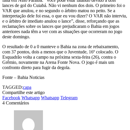
falta em Nino Paraíba. “Você pode estar falando devido a dois
lances de gol do Cuiabá. Não vi nenhum dos dois. O primeiro foi o
VAR que anulou, e no segundo o árbitro matou no peito. Se a
interpretação dele foi essa, o que eu vou dizer? O VAR não interviu,
e o árbitro de imediato anulou o lance”, disse, reforçando que as
reclamações sobre os lances que prejudicaram o Bahia em jogos
anteriores nada têm a ver com as situações que ocorreram no jogo
deste domingo.
O resultado de 0 a 0 manteve o Bahia na zona de rebaixamento,
com 37 pontos, dois a menos que o Juventude, 16º colocado. O
Esquadrão volta a campo na próxima sexta-feira (26), contra o
Grêmio, novamente na Arena Fonte Nova. O jogo é mais um
confronto direto para fugir da degola.
Fonte – Bahia Noticias
TAGGED:
capa
Compartilhe este artigo
Facebook
Whatsapp
Whatsapp
Telegram
4 Comentários