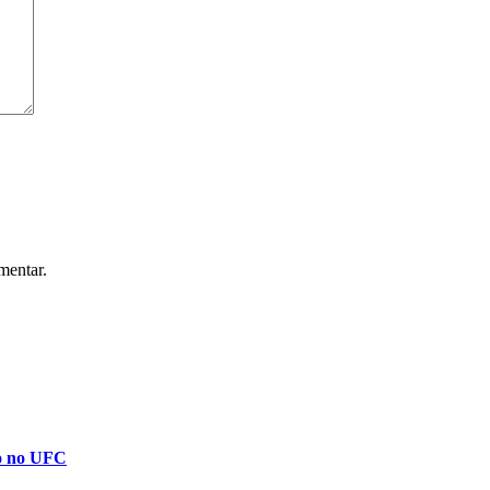
mentar.
do no UFC