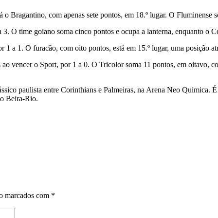
stá o Bragantino, com apenas sete pontos, em 18.º lugar. O Fluminense
a 3. O time goiano soma cinco pontos e ocupa a lanterna, enquanto o Co
 a 1. O furacão, com oito pontos, está em 15.º lugar, uma posição at
as ao vencer o Sport, por 1 a 0. O Tricolor soma 11 pontos, em oitavo
lássico paulista entre Corinthians e Palmeiras, na Arena Neo Quimica. É
no Beira-Rio.
ão marcados com
*