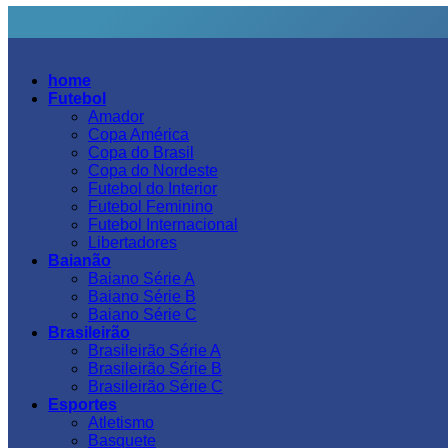
home
Futebol
Amador
Copa América
Copa do Brasil
Copa do Nordeste
Futebol do Interior
Futebol Feminino
Futebol Internacional
Libertadores
Baianão
Baiano Série A
Baiano Série B
Baiano Série C
Brasileirão
Brasileirão Série A
Brasileirão Série B
Brasileirão Série C
Esportes
Atletismo
Basquete