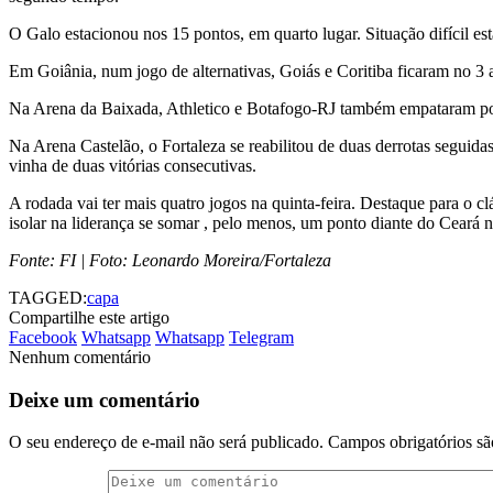
O Galo estacionou nos 15 pontos, em quarto lugar. Situação difícil e
Em Goiânia, num jogo de alternativas, Goiás e Coritiba ficaram no 3 
Na Arena da Baixada, Athletico e Botafogo-RJ também empataram por 1
Na Arena Castelão, o Fortaleza se reabilitou de duas derrotas seguid
vinha de duas vitórias consecutivas.
A rodada vai ter mais quatro jogos na quinta-feira. Destaque para o c
isolar na liderança se somar , pelo menos, um ponto diante do Ceará 
Fonte: FI | Foto: Leonardo Moreira/Fortaleza
TAGGED:
capa
Compartilhe este artigo
Facebook
Whatsapp
Whatsapp
Telegram
Nenhum comentário
Deixe um comentário
O seu endereço de e-mail não será publicado.
Campos obrigatórios s