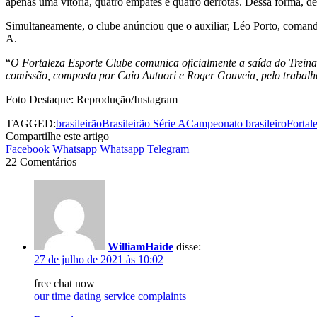
apenas uma vitória, quatro empates e quatro derrotas. Dessa forma, d
Simultaneamente, o clube anúnciou que o auxiliar, Léo Porto, comandar
A.
“
O Fortaleza Esporte Clube
comunica
oficialmente a saída do Trein
comissão, composta por Caio Autuori e Roger Gouveia, pelo trabalho 
Foto Destaque: Reprodução/Instagram
TAGGED:
brasileirão
Brasileirão Série A
Campeonato brasileiro
Fortal
Compartilhe este artigo
Facebook
Whatsapp
Whatsapp
Telegram
22 Comentários
WilliamHaide
disse:
27 de julho de 2021 às 10:02
free chat now
our time dating service complaints