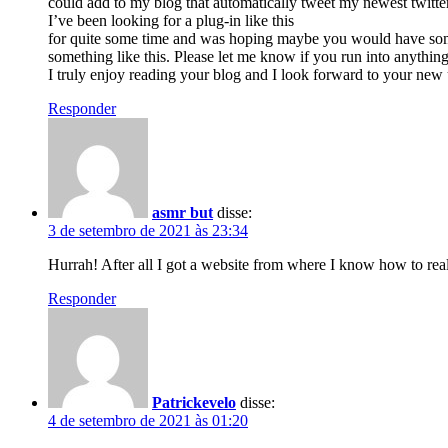
could add to my blog that automatically tweet my newest twitte
I’ve been looking for a plug-in like this
for quite some time and was hoping maybe you would have so
something like this. Please let me know if you run into anything
I truly enjoy reading your blog and I look forward to your new
Responder
asmr but
disse:
3 de setembro de 2021 às 23:34
Hurrah! After all I got a website from where I know how to rea
Responder
Patrickevelo
disse:
4 de setembro de 2021 às 01:20