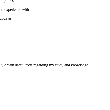
r updates.
me experience with
.
 updates.
lly obtain useful facts regarding my study and knowledge.