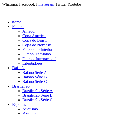
Whatsapp
Facebook-f
Instagram
Twitter
Youtube
home
Futebol
Amador
Copa América
Copa do Brasil
Copa do Nordeste
Futebol do Interior
Futebol Feminino
Futebol Internacional
Libertadores
Baianão
Baiano Série A
Baiano Série B
Baiano Série C
Brasileirão
Brasileirão Série A
Brasileirão Série B
Brasileirão Série C
Esportes
Atletismo
Basquete