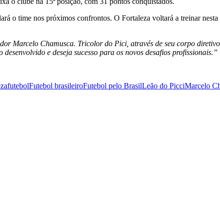
eixa o clube na 15ª posição, com 31 pontos conquistados.
á o time nos próximos confrontos. O Fortaleza voltará a treinar nesta s
ador Marcelo Chamusca. Tricolor do Pici, através de seu corpo diretiv
desenvolvido e deseja sucesso para os novos desafios profissionais.”
eza
futebol
Futebol brasileiro
Futebol pelo Brasil
Leão do Picci
Marcelo C