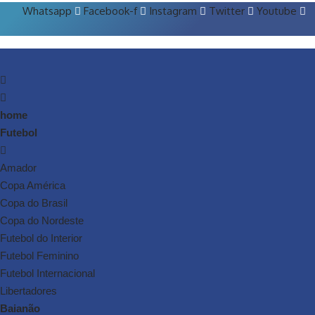
Whatsapp
Facebook-f
Instagram
Twitter
Youtube
home
Futebol
Amador
Copa América
Copa do Brasil
Copa do Nordeste
Futebol do Interior
Futebol Feminino
Futebol Internacional
Libertadores
Baianão